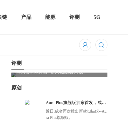
块链
产品
能源
评测
5G
评测
Cleer
触控全面
华为畅享10e评测：超大电池续航可观！
原创
Aura Plus旗舰版京东首发，成者
生态链再添扫描仪新成员
近日,成者再次推出新款扫描仪--Au
ra Plus旗舰版。