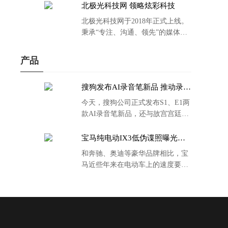
北极光科技网 领略炫彩科技
北极光科技网于2018年正式上线。
秉承“专注、沟通、领先”的媒体理
念。
产品
搜狗发布AI录音笔新品 推动录音
笔行业智能化进程
今天，搜狗公司正式发布S1、E1两
款AI录音笔新品，还与故宫宫廷文
化合作推出了S1和C1 Pro两款产品
的故宫宫廷联名款。
宝马纯电动IX3低伪谍照曝光：
封闭式双肾格栅 续航超400KM
和奔驰、奥迪等豪华品牌相比，宝
马近些年来在电动车上的速度要慢
了不少。