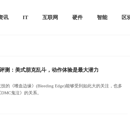
资讯
IT
互联网
硬件
智能
区
测评-MacSources
评测：美式朋克乱斗，动作体验是最大潜力
华为MateBook 13 2020款评测：超值的2K
屏
的《嗜血边缘》(Bleeding Edge)能够受到如此大的关注，也多
DMC鬼泣》的关系。