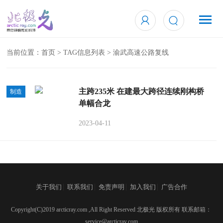
当前位置：
首页
> TAG信息列表 > 渝武高速公路复线
主跨235米 在建最大跨径连续刚构桥
制造
单幅合龙
2023-04-11
|
|
|
|
关于我们
联系我们
免责声明
加入我们
广告合作
Copyright(C)2019 arcticray.com ,All Right Reserved 北极光 版权所有 联系邮箱：
service@arcticray.com