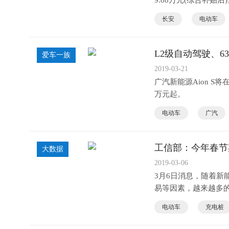
9.88万元(综合补贴后
长安
电动车
L2级自动驾驶、6
爱车一族
2019-03-21
广汽新能源Aion S
万元起。
电动车
广汽
工信部：今年春节
大数据
2019-03-06
3月6日消息，随着
易等因素，越来越多
电动车
充电桩