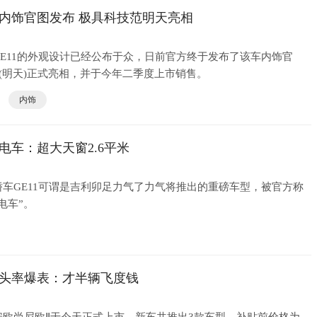
内饰官图发布 极具科技范明天亮相
E11的外观设计已经公布于众，日前官方终于发布了该车内饰官
日(明天)正式亮相，并于今年二季度上市销售。
内饰
电车：超大天窗2.6平米
车GE11可谓是吉利卯足力气了力气将推出的重磅车型，被官方称
电车”。
头率爆表：才半辆飞度钱