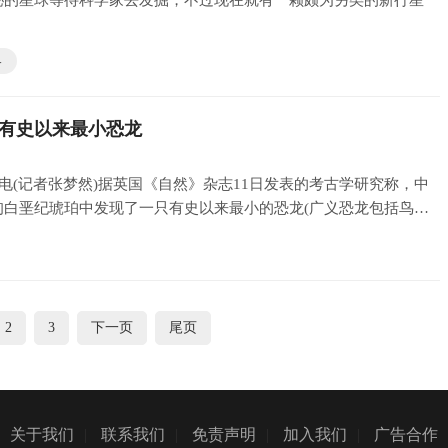
秘的星球等待科学家去发掘，不过现在就有一颗颇为另类的新行星
界
有史以来最小恐龙
日电(记者张梦然)据英国《自然》杂志11日发表的考古学研究称，中
甸白垩纪琥珀中发现了一只有史以来最小的恐龙(广义恐龙包括鸟
2
3
下一页
尾页
关于我们
|
联系我们
|
免责声明
|
加入我们
|
广告合作