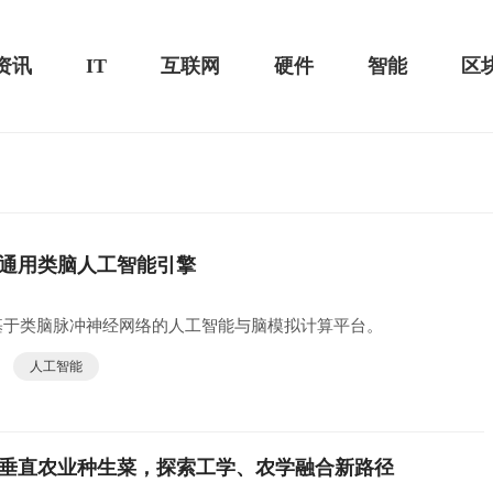
资讯
IT
互联网
硬件
智能
区
测评-MacSources
通用类脑人工智能引擎
华为MateBook 13 2020款评测：超值的2K
屏
基于类脑脉冲神经网络的人工智能与脑模拟计算平台。
人工智能
究垂直农业种生菜，探索工学、农学融合新路径