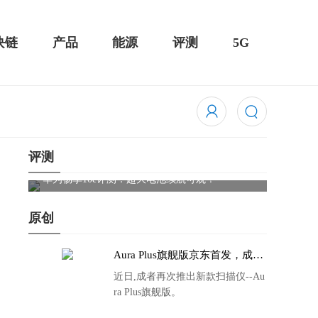
块链
产品
能源
评测
5G
评测
Cleer
触控全面
华为畅享10e评测：超大电池续航可观！
原创
Aura Plus旗舰版京东首发，成者
生态链再添扫描仪新成员
近日,成者再次推出新款扫描仪--Au
ra Plus旗舰版。