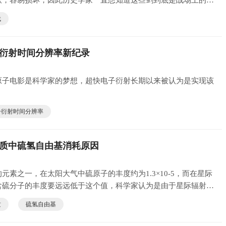
软，容易损坏，因此历史学家一直想知道这些剑到底是战场上的武
。
代
衍射时间分辨率新纪录
原子电影是科学家的梦想，超快电子衍射长期以来被认为是实现该
子衍射时间分辨率
质中硫氢自由基消耗原因
元素之一，在太阳大气中硫原子的丰度约为1.3×10-5，而在星际
含硫分子的丰度要远远低于这个值，科学家认为是由于星际辐射场
的消耗。
质
硫氢自由基