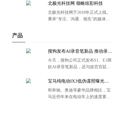
北极光科技网 领略炫彩科技
北极光科技网于2018年正式上线。
秉承“专注、沟通、领先”的媒体理
念。
产品
搜狗发布AI录音笔新品 推动录音
笔行业智能化进程
今天，搜狗公司正式发布S1、E1两
款AI录音笔新品，还与故宫宫廷文
化合作推出了S1和C1 Pro两款产品
的故宫宫廷联名款。
宝马纯电动IX3低伪谍照曝光：
封闭式双肾格栅 续航超400KM
和奔驰、奥迪等豪华品牌相比，宝
马近些年来在电动车上的速度要慢
了不少。