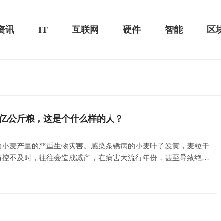
资讯
IT
互联网
硬件
智能
区
测评-MacSources
0亿公斤粮，这是个什么样的人？
华为MateBook 13 2020款评测：超值的2K
屏
响小麦产量的严重生物灾害。感染条锈病的小麦叶子发黄，麦粒干
防控不及时，往往会造成减产，在病害大流行年份，甚至导致绝