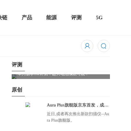
块链
产品
能源
评测
5G
评测
Cleer
触控全面
华为畅享10e评测：超大电池续航可观！
原创
Aura Plus旗舰版京东首发，成者
生态链再添扫描仪新成员
近日,成者再次推出新款扫描仪--Au
ra Plus旗舰版。