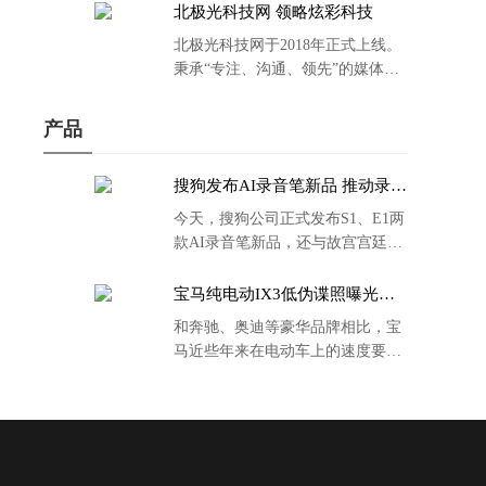
北极光科技网 领略炫彩科技
北极光科技网于2018年正式上线。
秉承“专注、沟通、领先”的媒体理
念。
产品
搜狗发布AI录音笔新品 推动录音
笔行业智能化进程
今天，搜狗公司正式发布S1、E1两
款AI录音笔新品，还与故宫宫廷文
化合作推出了S1和C1 Pro两款产品
的故宫宫廷联名款。
宝马纯电动IX3低伪谍照曝光：
封闭式双肾格栅 续航超400KM
和奔驰、奥迪等豪华品牌相比，宝
马近些年来在电动车上的速度要慢
了不少。