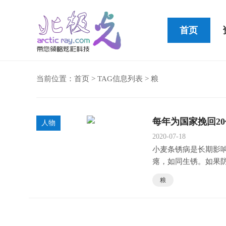
首页
当前位置：
首页
> TAG信息列表 > 粮
Cleer STAGE便携式蓝牙音箱
每年为国家挽回2
人物
2020-07-18
小麦条锈病是长期影
瘪，如同生锈。如果
收。
粮