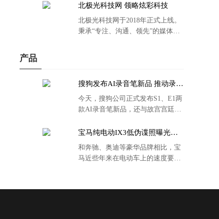
北极光科技网 领略炫彩科技
北极光科技网于2018年正式上线。
秉承“专注、沟通、领先”的媒体理
念。
产品
搜狗发布AI录音笔新品 推动录音
笔行业智能化进程
今天，搜狗公司正式发布S1、E1两
款AI录音笔新品，还与故宫宫廷文
化合作推出了S1和C1 Pro两款产品
的故宫宫廷联名款。
宝马纯电动IX3低伪谍照曝光：
封闭式双肾格栅 续航超400KM
和奔驰、奥迪等豪华品牌相比，宝
马近些年来在电动车上的速度要慢
了不少。