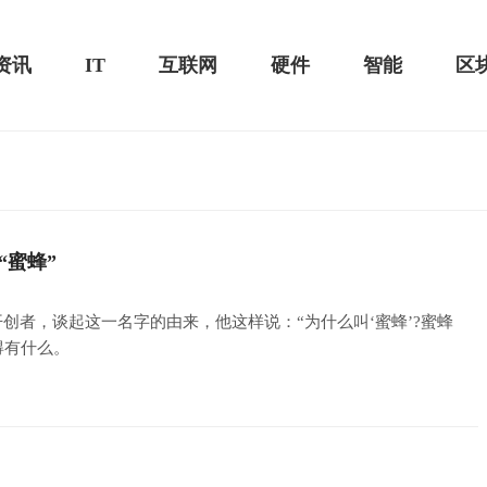
资讯
IT
互联网
硬件
智能
区
测评-MacSources
“蜜蜂”
华为MateBook 13 2020款评测：超值的2K
屏
开创者，谈起这一名字的由来，他这样说：“为什么叫‘蜜蜂’?蜜蜂
得有什么。