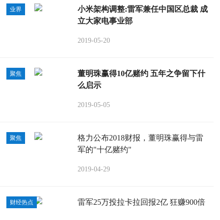
小米架构调整:雷军兼任中国区总裁 成
业界
立大家电事业部
2019-05-20
董明珠赢得10亿赌约 五年之争留下什
聚焦
么启示
2019-05-05
格力公布2018财报，董明珠赢得与雷
聚焦
军的"十亿赌约"
2019-04-29
雷军25万投拉卡拉回报2亿 狂赚900倍
财经热点