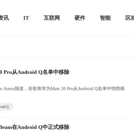
资讯
IT
互联网
硬件
智能
区
测评-MacSources
0 Pro从Android Q名单中移除
华为MateBook 13 2020款评测：超值的2K
屏
 Arena报道，谷歌将华为Mate 20 Pro从Android Q名单中悄然移
roid Q
 Beam在Android Q中正式移除