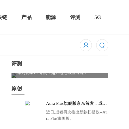
块链
产品
能源
评测
5G
评测
Cleer
触控全面
华为畅享10e评测：超大电池续航可观！
原创
Aura Plus旗舰版京东首发，成者
生态链再添扫描仪新成员
近日,成者再次推出新款扫描仪--Au
ra Plus旗舰版。