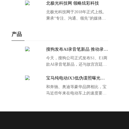
北极光科技网 领略炫彩科技
北极光科技网于2018年正式上线。
秉承“专注、沟通、领先”的媒体理
念。
产品
搜狗发布AI录音笔新品 推动录音
笔行业智能化进程
今天，搜狗公司正式发布S1、E1两
款AI录音笔新品，还与故宫宫廷文
化合作推出了S1和C1 Pro两款产品
的故宫宫廷联名款。
宝马纯电动IX3低伪谍照曝光：
封闭式双肾格栅 续航超400KM
和奔驰、奥迪等豪华品牌相比，宝
马近些年来在电动车上的速度要慢
了不少。