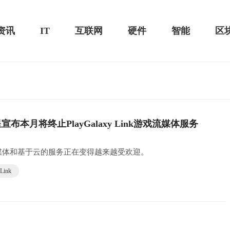
资讯
IT
互联网
硬件
智能
区
测评-MacSources
布本月将终止PlayGalaxy Link游戏流媒体服务
华为MateBook 13 2020款评测：超值的2K
屏
媒体和基于云的服务正在变得越来越受欢迎。
 Link