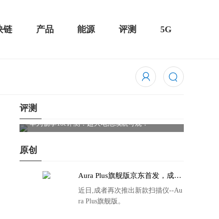
块链
产品
能源
评测
5G
评测
Cleer
触控全面
华为畅享10e评测：超大电池续航可观！
原创
Aura Plus旗舰版京东首发，成者
生态链再添扫描仪新成员
近日,成者再次推出新款扫描仪--Au
ra Plus旗舰版。