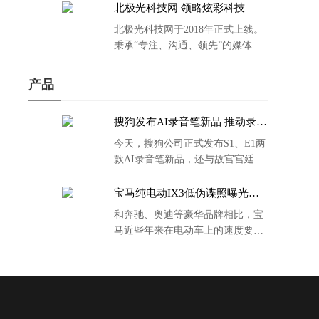
北极光科技网 领略炫彩科技
北极光科技网于2018年正式上线。
秉承“专注、沟通、领先”的媒体理
念。
产品
搜狗发布AI录音笔新品 推动录音
笔行业智能化进程
今天，搜狗公司正式发布S1、E1两
款AI录音笔新品，还与故宫宫廷文
化合作推出了S1和C1 Pro两款产品
的故宫宫廷联名款。
宝马纯电动IX3低伪谍照曝光：
封闭式双肾格栅 续航超400KM
和奔驰、奥迪等豪华品牌相比，宝
马近些年来在电动车上的速度要慢
了不少。