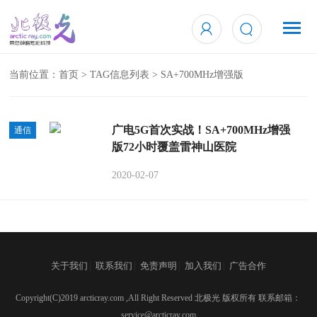
当前位置：
首页
> TAG信息列表 > SA+700MHz增强版
广电5G首次实战！SA+700MHz增强
通信
版72小时覆盖雷神山医院
2020-02-07
|
|
|
|
关于我们
联系我们
免责声明
加入我们
广告合作
Copyright(C)2019 arcticray.com ,All Right Reserved 北极光 版权所有 联系邮箱：
service@arcticray.com