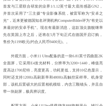
首发与三星联合研发的业界1/1.12英寸最大底传感器GN2，
并首次采用了“三主摄”专业影像系统，被雷军称为“安卓之
光”，近来更被德国知名评测机构ComputerBilder评为“有史以
来最好的安卓手机”。现在有最新消息，这款顶尖旗舰继率
先在英国上市之后，还将在5月下旬正式在德国开启订购，
售价为1199欧元(约合人民币9400元)。。
外观方面，小米11 Ultra配备的是一块6.81英寸四曲面2K
全面屏，它采用E4发光材料，分辨率为3200×1440，峰值亮
度高达1700尼特，亮度更高，功耗更低，支持10亿色显示，
同时还支持120Hz高刷新率和480Hz高触控采样率。机身背
部，该机后置硕大的后置相机模组，内含三颗镜头，并且自
带一块副屏，极具辨识度。
配置方面，小米11Ultra搭载骁龙888旗舰平台，辅以全