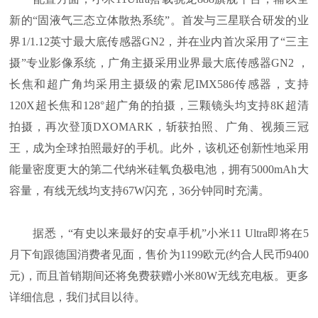
新的“固液气三态立体散热系统”。首发与三星联合研发的业
界1/1.12英寸最大底传感器GN2，并在业内首次采用了“三主
摄”专业影像系统，广角主摄采用业界最大底传感器GN2 ，
长焦和超广角均采用主摄级的索尼IMX586传感器，支持
120X超长焦和128°超广角的拍摄，三颗镜头均支持8K超清
拍摄，再次登顶DXOMARK，斩获拍照、广角、视频三冠
王，成为全球拍照最好的手机。此外，该机还创新性地采用
能量密度更大的第二代纳米硅氧负极电池，拥有5000mAh大
容量，有线无线均支持67W闪充，36分钟同时充满。
据悉，“有史以来最好的安卓手机”小米11 Ultra即将在5
月下旬跟德国消费者见面，售价为1199欧元(约合人民币9400
元)，而且首销期间还将免费获赠小米80W无线充电板。更多
详细信息，我们拭目以待。