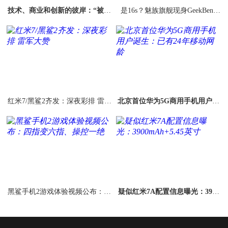
技术、商业和创新的彼岸：“被折
是16s？魅族旗舰现身GeekBenc
叠”的三星
h：搭载骁龙855
红米7/黑鲨2齐发：深夜彩排 雷军
北京首位华为5G商用手机用户诞
大赞
生：已有24年移动网龄
黑鲨手机2游戏体验视频公布：四
疑似红米7A配置信息曝光：3900
指变六指、操控一绝
mAh+5.45英寸