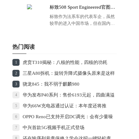
标致508 Sport Engineered官图发
布：马力500匹 百公里4.3秒！
标致作为法系车的代表车企，虽然
较早的进入中国市场，但在国内的
品牌运营方面同大众、丰田等头部
车企存在一定的差距，导致如今销
量也是每况愈下，在国内车市的存
热门阅读
在感也越来越弱。
虎贲T310揭秘：八核的性能，四核的功耗
1
三星A80拆机：旋转升降式摄像头原来是这样
2
工作的
骁龙845：我不弱于麒麟980
3
华为发布P40系列：售价6193元起，四曲满溢
4
屏+100倍变焦
华为66W充电器通过认证：本年度还将推
5
100W快充
OPPO Reno已支持开启DC调光：会有少量噪
6
点
中兴首款5G视频手机正式登场
7
还在输序列号查保修？学会这招一键轻松查
8