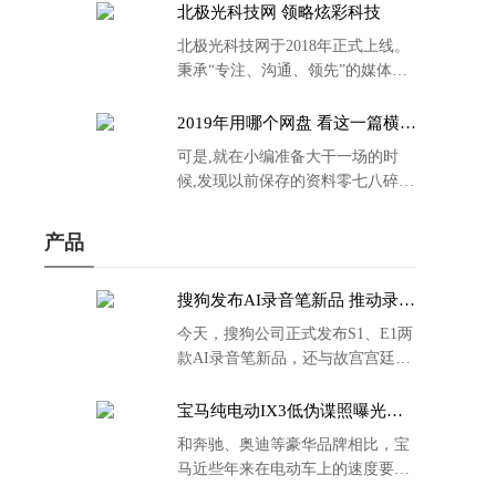
北极光科技网 领略炫彩科技
北极光科技网于2018年正式上线。
秉承“专注、沟通、领先”的媒体理
念。
2019年用哪个网盘 看这一篇横评
就够了
可是,就在小编准备大干一场的时
候,发现以前保存的资料零七八碎,
散乱不堪;如何把他们放到同一网盘
里规规矩矩地归纳备份起来,就成为
产品
了新年选择的重中之重。
搜狗发布AI录音笔新品 推动录音
笔行业智能化进程
今天，搜狗公司正式发布S1、E1两
款AI录音笔新品，还与故宫宫廷文
化合作推出了S1和C1 Pro两款产品
的故宫宫廷联名款。
宝马纯电动IX3低伪谍照曝光：
封闭式双肾格栅 续航超400KM
和奔驰、奥迪等豪华品牌相比，宝
马近些年来在电动车上的速度要慢
了不少。