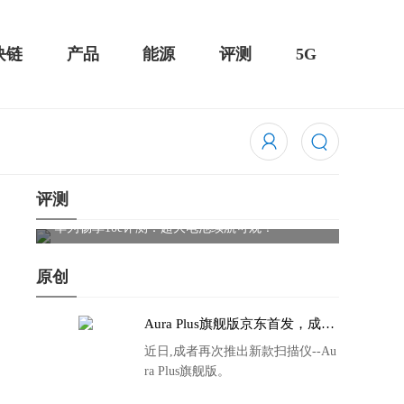
块链
产品
能源
评测
5G
评测
触控全面
华为畅享10e评测：超大电池续航可观！
骁龙85
吃鸡半
原创
Aura Plus旗舰版京东首发，成者
生态链再添扫描仪新成员
近日,成者再次推出新款扫描仪--Au
ra Plus旗舰版。