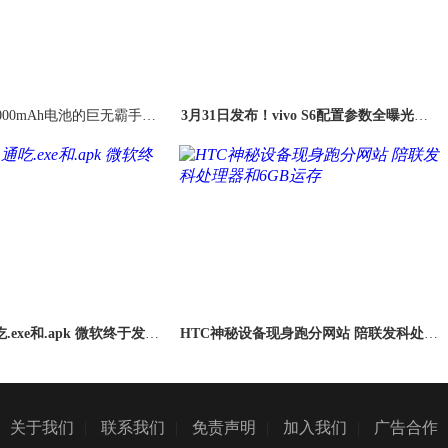
000mAh电池的巨无霸手机
3月31日发布！vivo S6配置参数全曝光：E
见过？
xynos 980 5G芯片+后置四摄
.exe和.apk 微软终于发大
HTC神秘设备现身跑分网站 陪联发科处理
招了！
器和6GB运存
关于我们
|
联系我们
|
免责声明
|
加入我们
|
广告合作