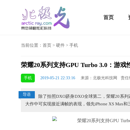
首页
当前位置：
首页
>
硬件
>
手机
荣耀20系列支持GPU Turbo 3.0：游戏性
骁龙855 Plus横扫千军！
手机
2019-05-21 22:33:16
来源：北极光科技网 责任
吃鸡半小时不烫手
导语
除了拍照DXO跻身DXO全球第二，荣耀20系列还
大作中可实现接近满帧的表现，领先iPhone XS Max和三