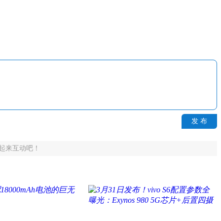
发 布
起来互动吧！