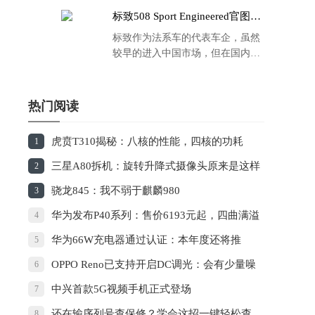
标致508 Sport Engineered官图发
布：马力500匹 百公里4.3秒！
标致作为法系车的代表车企，虽然
较早的进入中国市场，但在国内的
品牌运营方面同大众、丰田等头部
车企存在一定的差距，导致如今销
量也是每况愈下，在国内车市的存
热门阅读
在感也越来越弱。
虎贲T310揭秘：八核的性能，四核的功耗
1
三星A80拆机：旋转升降式摄像头原来是这样
2
工作的
骁龙845：我不弱于麒麟980
3
华为发布P40系列：售价6193元起，四曲满溢
4
屏+100倍变焦
华为66W充电器通过认证：本年度还将推
5
100W快充
OPPO Reno已支持开启DC调光：会有少量噪
6
点
中兴首款5G视频手机正式登场
7
还在输序列号查保修？学会这招一键轻松查
8