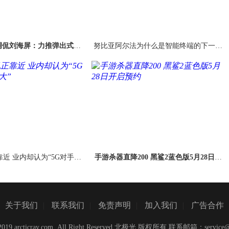
调侃刘海屏：力推弹出式镜
努比亚阿尔法为什么是智能终端的下一个
头真全面屏
新物种
靠近 业内却认为“5G对手机
手游杀器直降200 黑鲨2蓝色版5月28日开
意义不大”
启预约
关于我们
|
联系我们
|
免责声明
|
加入我们
|
广告合作
C)2019 arcticray.com ,All Right Reserved 北极光 版权所有 联系邮箱：
service