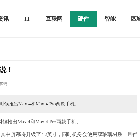
资讯
IT
互联网
硬件
智能
区
说！
13 2020款评测：超值的2K触控全面
华为畅享10e评测：超大电池续航可
李琦
出Max 4和Max 4 Pro两款手机。
ax 4和Max 4 Pro两款手机。
其中屏幕将升级至7.2英寸，同时机身会使用双玻璃材质，且都