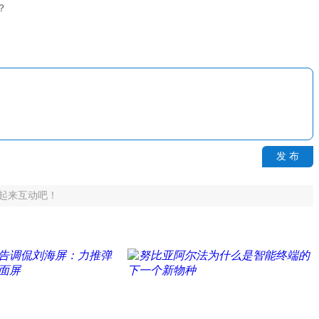
？
发 布
起来互动吧！