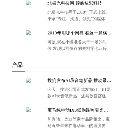
北极光科技网 领略炫彩科技
北极光科技网于2018年正式上线。
秉承“专注、沟通、领先”的媒体理
念。
2019年用哪个网盘 看这一篇横评
就够了
可是,就在小编准备大干一场的时
候,发现以前保存的资料零七八碎,
散乱不堪;如何把他们放到同一网盘
里规规矩矩地归纳备份起来,就成为
产品
了新年选择的重中之重。
搜狗发布AI录音笔新品 推动录音
笔行业智能化进程
今天，搜狗公司正式发布S1、E1两
款AI录音笔新品，还与故宫宫廷文
化合作推出了S1和C1 Pro两款产品
的故宫宫廷联名款。
宝马纯电动IX3低伪谍照曝光：
封闭式双肾格栅 续航超400KM
和奔驰、奥迪等豪华品牌相比，宝
马近些年来在电动车上的速度要慢
了不少。