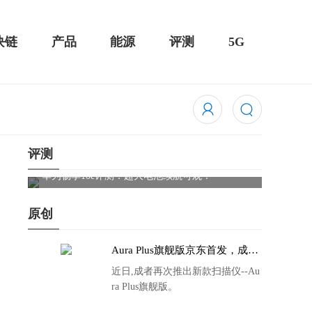
块链
产品
能源
评测
5G
评测
观！
骁龙855 Plus横扫千军！黑鲨游戏手机2 Pro评测：
吃鸡半小时不烫手
原创
Aura Plus旗舰版京东首发，成者
生态链再添扫描仪新成员
近日,成者再次推出新款扫描仪--Au
ra Plus旗舰版。