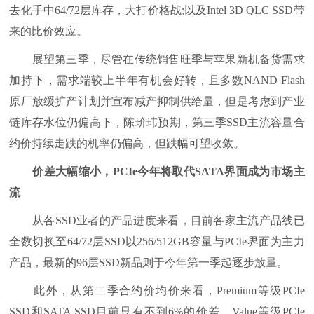
去化手中64/72层库存，大打价格战;以及Intel 3D QLC SSD带
来的比价效应。
展望第三季，尽管在传统销售旺季与苹果新机备货需求
加持下，需求端较上半年有机会好转，且多数NAND Flash
原厂放缓扩产计划并宣布减产抑制供给量，但是考虑到产业
链库存水位仍偏高下，陈玠玮预期，第三季SSD主流容量合
约价持续走跌的机率仍偏高，但跌幅可望收敛。
价差大幅缩小，PCIe今年将取代SATA界面成为市场主
流
从各SSD业者的产品进度来看，目前各家主流产品线已
全数切换至64/72层SSD以256/512GB容量与PCIe界面为主力
产品，最新的96层SSD新品则于今年第一季起逐步放量。
此外，从第二季合约价均价来看，Premium等级PCIe
SSD和SATA SSD目前只有不到6%的价差，Value等级PCIe