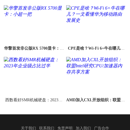
件原型
款重磅处理器
华擎首发非公版RX 5700显卡：小
CPE是啥？Wi-Fi 6+牛在哪儿？
超一把
一文看懂华为移动路由发展史
西数看好SMR机械硬盘：2023年
AMD加入CXL开放组织：联盟Int
企业级占比过半
el研究CPU/加速器内存共享方案
|
|
|
|
关于我们
联系我们
免责声明
加入我们
广告合作