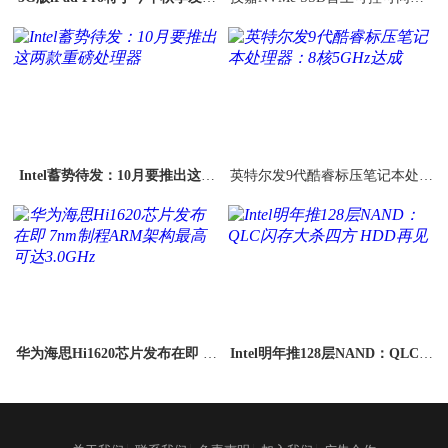
搭载5纳米A14芯片
GB灯效：双面散热50℃
Intel蓄势待发：10月要推出这两
英特尔发9代酷睿标压笔记本处理
款重磅处理器
器：8核5GHz达成
华为海思Hi1620芯片发布在即 7n
Intel明年推128层NAND：QLC闪
m制程ARM架构最高可达3.0GHz
存大杀四方 HDD再见