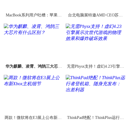
MacBook系列用户吐槽：苹果第
台北电脑展特邀AMD CEO苏姿
三代蝶形键盘也开始出问题
丰：锐龙/霄龙/显卡齐飞7nm新架
构
华为麒麟、凌霄、鸿鹄三大芯片
无需Physx支持！虚幻4.23引擎展
有什么区别？
示次世代游戏的物理效果和爆炸
破坏效果
两款！微软将在E3展上公布新Xb
ThinkPad绝配！ThinkPlus远行者
ox主机细节
登机箱、随身充发布：出差利器