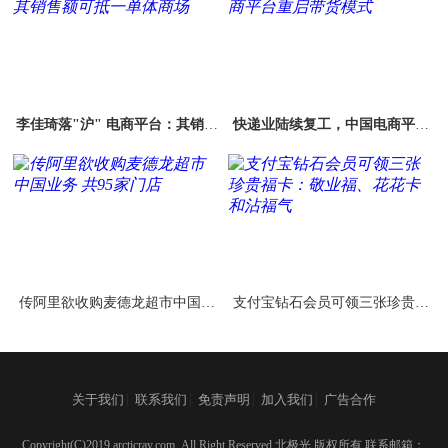
李佳琦落"沪" 电商平台：其销售
快递业陆续复工，中国电商平台
额可抵一单体商场
重启带货模式
传阿里欲收购麦德龙超市中国业
支付宝钻石会员可领三张珍贵福
务 共95家门店
卡：敬业福、花花卡和沾福气
|
|
|
|
关于我们
联系我们
免责声明
加入我们
广告合作
Copyright(C)2019 arcticray.com ,All Right Reserved 北极光 版权所有 联系邮箱：