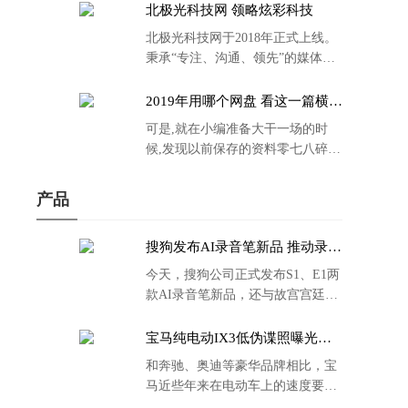
北极光科技网 领略炫彩科技
北极光科技网于2018年正式上线。
秉承“专注、沟通、领先”的媒体理
念。
2019年用哪个网盘 看这一篇横评
就够了
可是,就在小编准备大干一场的时
候,发现以前保存的资料零七八碎,
散乱不堪;如何把他们放到同一网盘
里规规矩矩地归纳备份起来,就成为
产品
了新年选择的重中之重。
搜狗发布AI录音笔新品 推动录音
笔行业智能化进程
今天，搜狗公司正式发布S1、E1两
款AI录音笔新品，还与故宫宫廷文
化合作推出了S1和C1 Pro两款产品
的故宫宫廷联名款。
宝马纯电动IX3低伪谍照曝光：
封闭式双肾格栅 续航超400KM
和奔驰、奥迪等豪华品牌相比，宝
马近些年来在电动车上的速度要慢
了不少。