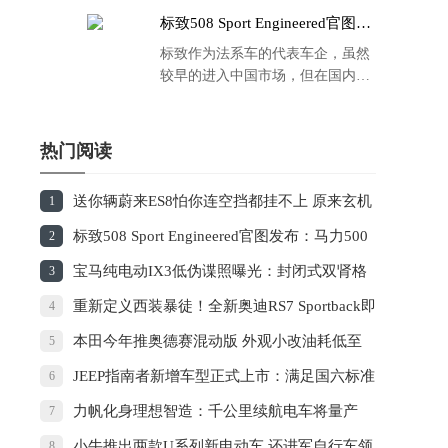
标致508 Sport Engineered官图发
布：马力500匹 百公里4.3秒！
标致作为法系车的代表车企，虽然
较早的进入中国市场，但在国内的
品牌运营方面同大众、丰田等头部
车企存在一定的差距，导致如今销
量也是每况愈下，在国内车市的存
热门阅读
在感也越来越弱。
送你辆蔚来ES8怕你连空挡都挂不上 原来玄机
1
藏在这
标致508 Sport Engineered官图发布：马力500
2
匹 百公里4.3秒！
宝马纯电动IX3低伪谍照曝光：封闭式双肾格
3
栅 续航超400KM
重新定义西装暴徒！全新奥迪RS7 Sportback即
4
将亮相：尾灯史上最帅
本田今年推奥德赛混动版 外观小改油耗低至
5
5.7L
JEEP指南者新增车型正式上市：满足国六标准
6
力帆化身理想智造：千公里续航电车将量产
7
小牛推出两款U系列新电动车 还进军自行车领
8