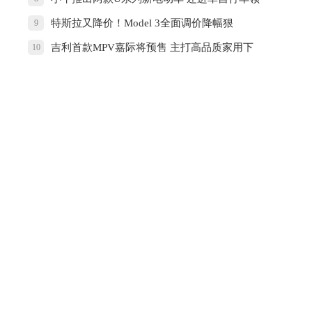
域了
特斯拉又降价！Model 3全面调价降幅狠
9
吉利首款MPV嘉际将预售 主打高品质家用下
10
月上市