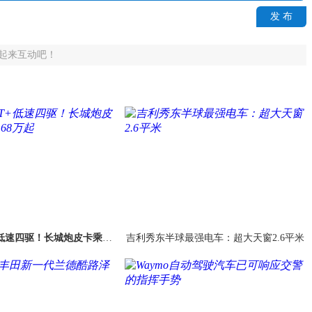
发 布
起来互动吧！
AT+低速四驱！长城炮皮卡乘用
吉利秀东半球最强电车：超大天窗2.6平米
售12.68万起