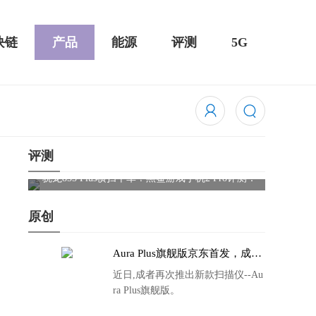
块链
产品
能源
评测
5G
评测
骁龙855 Plus横扫千军！黑鲨游戏手机2 Pro评测：
华为Mat
吃鸡半小时不烫手
屏
原创
Aura Plus旗舰版京东首发，成者
生态链再添扫描仪新成员
近日,成者再次推出新款扫描仪--Au
ra Plus旗舰版。