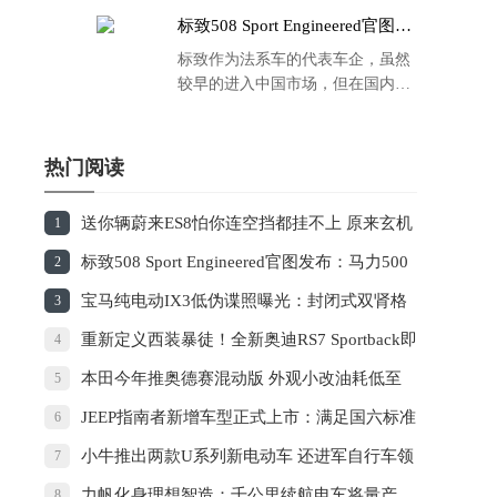
标致508 Sport Engineered官图发
布：马力500匹 百公里4.3秒！
标致作为法系车的代表车企，虽然
较早的进入中国市场，但在国内的
品牌运营方面同大众、丰田等头部
车企存在一定的差距，导致如今销
量也是每况愈下，在国内车市的存
热门阅读
在感也越来越弱。
送你辆蔚来ES8怕你连空挡都挂不上 原来玄机
1
藏在这
标致508 Sport Engineered官图发布：马力500
2
匹 百公里4.3秒！
宝马纯电动IX3低伪谍照曝光：封闭式双肾格
3
栅 续航超400KM
重新定义西装暴徒！全新奥迪RS7 Sportback即
4
将亮相：尾灯史上最帅
本田今年推奥德赛混动版 外观小改油耗低至
5
5.7L
JEEP指南者新增车型正式上市：满足国六标准
6
小牛推出两款U系列新电动车 还进军自行车领
7
域了
力帆化身理想智造：千公里续航电车将量产
8