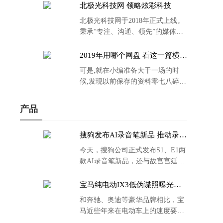
北极光科技网 领略炫彩科技
北极光科技网于2018年正式上线。
秉承“专注、沟通、领先”的媒体理
念。
2019年用哪个网盘 看这一篇横评
就够了
可是,就在小编准备大干一场的时
候,发现以前保存的资料零七八碎,
散乱不堪;如何把他们放到同一网盘
里规规矩矩地归纳备份起来,就成为
产品
了新年选择的重中之重。
搜狗发布AI录音笔新品 推动录音
笔行业智能化进程
今天，搜狗公司正式发布S1、E1两
款AI录音笔新品，还与故宫宫廷文
化合作推出了S1和C1 Pro两款产品
的故宫宫廷联名款。
宝马纯电动IX3低伪谍照曝光：
封闭式双肾格栅 续航超400KM
和奔驰、奥迪等豪华品牌相比，宝
马近些年来在电动车上的速度要慢
了不少。