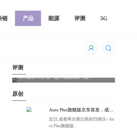
块链
产品
能源
评测
5G
评测
触控全面
华为畅享10e评测：超大电池续航可观！
骁龙85
吃鸡半
原创
Aura Plus旗舰版京东首发，成者
生态链再添扫描仪新成员
近日,成者再次推出新款扫描仪--Au
ra Plus旗舰版。