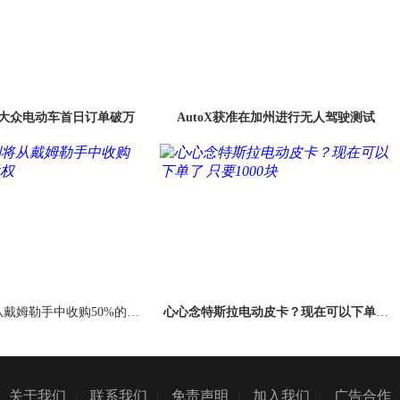
大众电动车首日订单破万
AutoX获准在加州进行无人驾驶测试
从戴姆勒手中收购50%的Sm
心心念特斯拉电动皮卡？现在可以下单了
art股权
只要1000块
关于我们
|
联系我们
|
免责声明
|
加入我们
|
广告合作