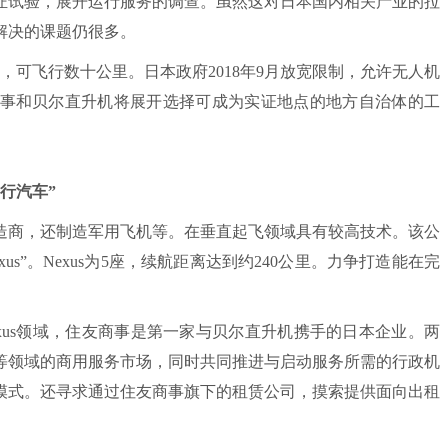
证试验，展开运行服务的调查。虽然这对日本国内相关产业的拉
解决的课题仍很多。
可飞行数十公里。日本政府2018年9月放宽限制，允许无人机
事和贝尔直升机将展开选择可成为实证地点的地方自治体的工
行汽车”
商，还制造军用飞机等。在垂直起飞领域具有较高技术。该公
s”。Nexus为5座，续航距离达到约240公里。力争打造能在完
xus领域，住友商事是第一家与贝尔直升机携手的日本企业。两
游等领域的商用服务市场，同时共同推进与启动服务所需的行政机
模式。还寻求通过住友商事旗下的租赁公司，摸索提供面向出租