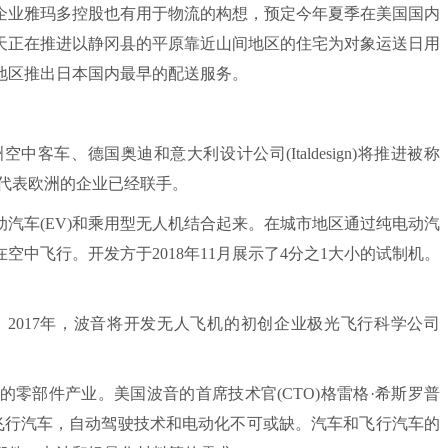
业雅玛多控股也有用于物流的构想，预定今年夏季在美国国内
天正在推进以静冈县的平原靠近山间地区的住宅为对象运送日用
疏地区推出日本国内最早的配送服务。
、德国奥迪和意大利设计公司(Italdesign)将推进被称
领域代表欧洲的企业已经联手。
车(EV)和乘用型无人机结合起来。在城市地区通过纯电动汽
中飞行。开发方于2018年11月展示了4分之1大小的试制机。
017年，波音将开发无人飞机的初创企业极光飞行科学公司
部件产业。美国波音的首席技术官(CTO)格雷格·希斯罗普
。要实现飞行汽车，自动驾驶技术和电动化不可或缺。汽车和飞行汽车的