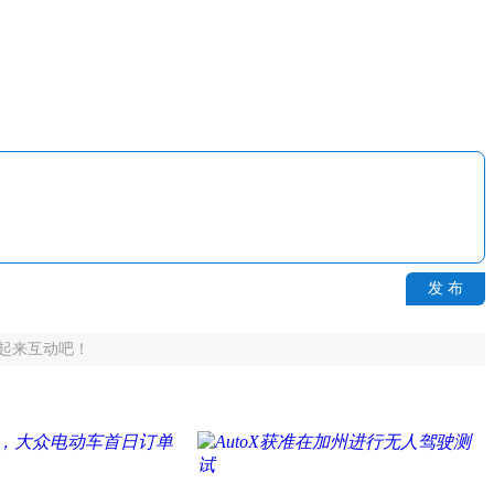
发 布
起来互动吧！