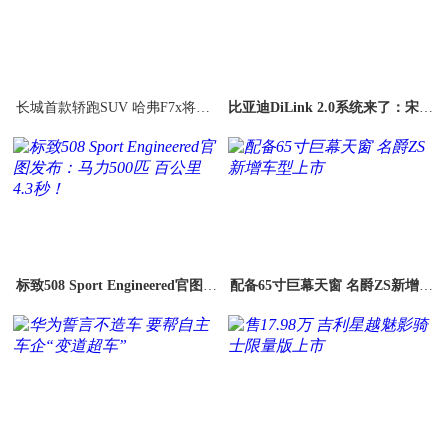
长城首款轿跑SUV 哈弗F7x将于4
比亚迪DiLink 2.0系统来了：宋Pr
月12日上市
o搭载 7月11日首发
标致508 Sport Engineered官图发
配备65寸巨幕天窗 名爵ZS新增车
布：马力500匹 百公里4.3秒！
型上市