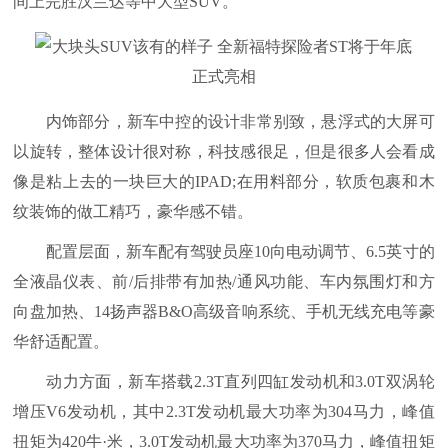
间上完胜汉兰达等中大型SUV。
内饰部分，新车中控的设计非常别致，悬浮式的大屏可
以旋转，整体设计很对称，科技感很足，但是很多人会看成
像是粘上去的一块巨大的IPAD;在用料部分，软质包裹和木
纹装饰的做工精巧，豪华感不错。
配置层面，新车配有驾驶员座10向电动调节、6.5英寸的
全液晶仪表、前/后排带有加热/通风功能、车内氛围灯和方
向盘加热、14扬声器B&O高级音响系统、手机无线充电等豪
华舒适配置。
动力方面，新车搭载2.3T直列四缸发动机和3.0T双涡轮
增压V6发动机，其中2.3T发动机最大功率为304马力，峰值
扭矩为420牛·米，3.0T发动机最大功率为370马力，峰值扭矩