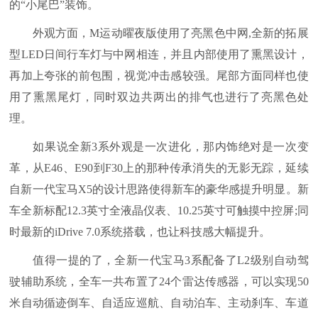
的“小尾巴”装饰。
外观方面，M运动曜夜版使用了亮黑色中网,全新的拓展
型LED日间行车灯与中网相连，并且内部使用了熏黑设计，
再加上夸张的前包围，视觉冲击感较强。尾部方面同样也使
用了熏黑尾灯，同时双边共两出的排气也进行了亮黑色处
理。
如果说全新3系外观是一次进化，那内饰绝对是一次变
革，从E46、E90到F30上的那种传承消失的无影无踪，延续
自新一代宝马X5的设计思路使得新车的豪华感提升明显。新
车全新标配12.3英寸全液晶仪表、10.25英寸可触摸中控屏;同
时最新的iDrive 7.0系统搭载，也让科技感大幅提升。
值得一提的了，全新一代宝马3系配备了L2级别自动驾
驶辅助系统，全车一共布置了24个雷达传感器，可以实现50
米自动循迹倒车、自适应巡航、自动泊车、主动刹车、车道