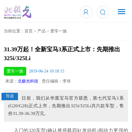
当前位置：
首页
>
产品
>
爱车一族
31.39万起！全新宝马3系正式上市：先期推出
325i/325Li
爱车一族
2019-06-24 10:18:15
来源：
北极光科技
责任编辑：李琦
导语
日前，我们从华晨宝马官方获悉，第七代宝马3系
(G20/G28)正式上市，先期推出325i/325Li共六款车型，售
价31.39-36.39万元。
入门的320车型(确认将搭载四缸发动机)和动力更强的