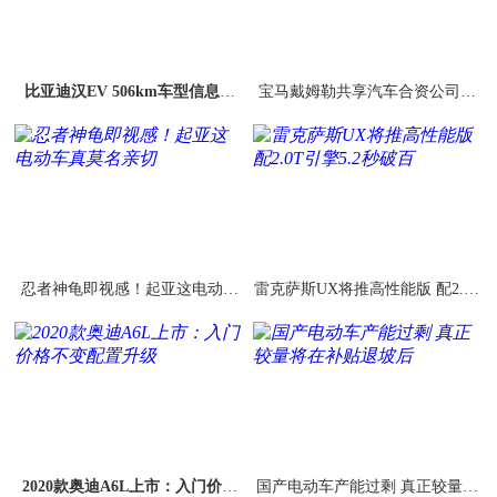
比亚迪汉EV 506km车型信息曝
宝马戴姆勒共享汽车合资公司命
光：搭载刀片电池 预计售价30万
名Jurbey
内
忍者神龟即视感！起亚这电动车
雷克萨斯UX将推高性能版 配2.0T
真莫名亲切
引擎5.2秒破百
2020款奥迪A6L上市：入门价格
国产电动车产能过剩 真正较量将