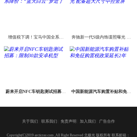
增值税下调！宝马中国全系降
奔驰新一代S级内饰谍照曝光 配
价：“蓝天白云”梦近了
备超大尺寸中控竖屏
蔚来开启NFC车钥匙测试招募：
中国新能源汽车购置补贴和免征
限制30款安卓机型
购置税政策延长2年
|
|
|
|
关于我们
联系我们
免责声明
加入我们
广告合作
Copyright(C)2019 arcticray.com ,All Right Reserved 北极光 版权所有 联系邮箱：