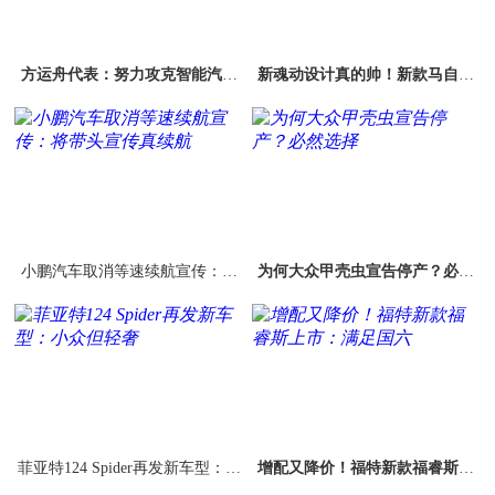
方运舟代表：努力攻克智能汽车
新魂动设计真的帅！新款马自达
安全实时车控操作系统技术难题
阿特兹接订价16.90万起
小鹏汽车取消等速续航宣传：将
为何大众甲壳虫宣告停产？必然
带头宣传真续航
选择
菲亚特124 Spider再发新车型：小
增配又降价！福特新款福睿斯上
众但轻奢
市：满足国六