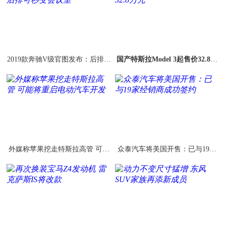
2019款奔驰V级官图发布：后排可
国产特斯拉Model 3起售价32.8万
秒变会议室
元
外媒称苹果挖走特斯拉高管 可能
众泰汽车将美国开售：已与19家
将重启电动汽车开发
经销商成功签约