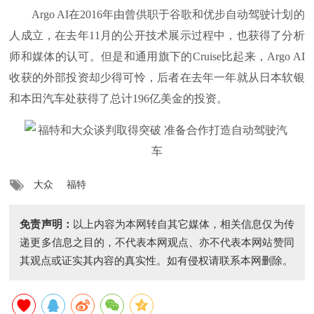
Argo AI在2016年由曾供职于谷歌和优步自动驾驶计划的
人成立，在去年11月的公开技术展示过程中，也获得了分析
师和媒体的认可。但是和通用旗下的Cruise比起来，Argo AI
收获的外部投资却少得可怜，后者在去年一年就从日本软银
和本田汽车处获得了总计196亿美金的投资。
大众
福特
免责声明：
以上内容为本网转自其它媒体，相关信息仅为传
递更多信息之目的，不代表本网观点、亦不代表本网站赞同
其观点或证实其内容的真实性。如有侵权请联系本网删除。