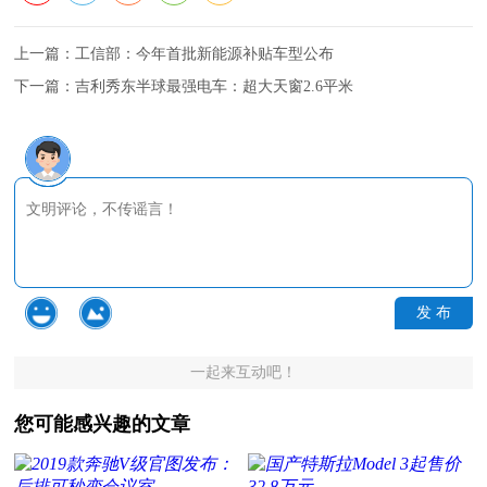
上一篇：
工信部：今年首批新能源补贴车型公布
下一篇：
吉利秀东半球最强电车：超大天窗2.6平米
发 布
一起来互动吧！
您可能感兴趣的文章