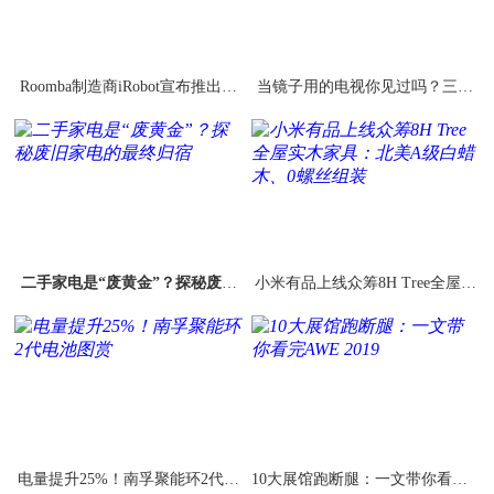
Roomba制造商iRobot宣布推出自
当镜子用的电视你见过吗？三星
动除草机器人
电视新品曝光
二手家电是“废黄金”？探秘废旧
小米有品上线众筹8H Tree全屋实
家电的最终归宿
木家具：北美A级白蜡木、0螺丝
组装
电量提升25%！南孚聚能环2代电
10大展馆跑断腿：一文带你看完A