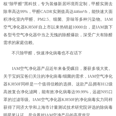
核“除甲醛”黑科技，专为装修新居环境而定制，甲醛实测去
除率高达99%，甲醛CADR实测值高达446m³/h，能快速大面
积净化室内甲醛、PM2.5、细菌、异味等多种污染物。IAM
空气净化器KJ850F自上市以来热销超10000台，是IAM旗下
各型号空气净化器中当之无愧的除醛爆款，深受广大有除醛
需求的家庭信赖。
不只除甲醛，快速净化病毒也不在话下
IAM空气净化器产品近年来备受瞩目，屡获多项大奖。
关于宝妈宝爸们关注的净化病毒/细菌的需求，IAM空气净化
器KJ850F同样是一个值得信赖的选择。这款产品拥有H12级
高效复合净化滤网，能有效净化病毒达99.99%，远超N95口
罩的过滤等级。IAM空气净化器KJ850F的净化病毒实力同样
获得了同济大学和上海市计量测试技术研究院评选的除病毒
明星奖认证，是业界对IAM空净产品的高度肯定。