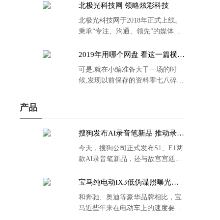
北极光科技网 领略炫彩科技
北极光科技网于2018年正式上线。
秉承“专注、沟通、领先”的媒体理
念。
2019年用哪个网盘 看这一篇横评
就够了
可是,就在小编准备大干一场的时
候,发现以前保存的资料零七八碎,
散乱不堪;如何把他们放到同一网盘
里规规矩矩地归纳备份起来,就成为
产品
了新年选择的重中之重。
搜狗发布AI录音笔新品 推动录音
笔行业智能化进程
今天，搜狗公司正式发布S1、E1两
款AI录音笔新品，还与故宫宫廷文
化合作推出了S1和C1 Pro两款产品
的故宫宫廷联名款。
宝马纯电动IX3低伪谍照曝光：
封闭式双肾格栅 续航超400KM
和奔驰、奥迪等豪华品牌相比，宝
马近些年来在电动车上的速度要慢
了不少。