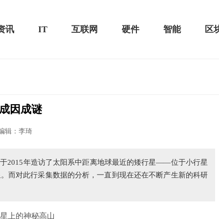
资讯
IT
互联网
硬件
智能
区
成因成谜
20款评测：超值的2K触控全面
华为畅享10e评测：超大电池续航可观！
编辑：李琦
于2015年造访了太阳系中距离地球最近的矮行星——位于小行星
星。而对此行采集数据的分析，一直到现在还在不断产生新的科研