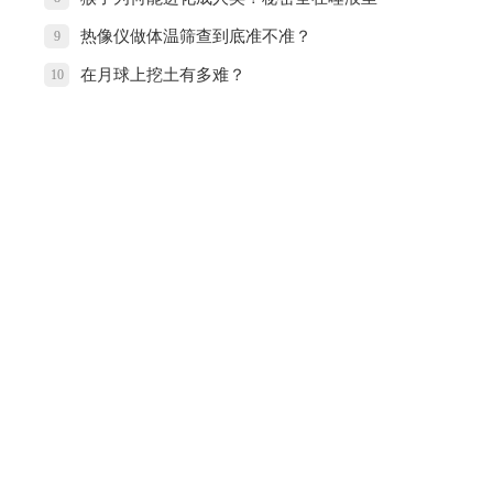
热像仪做体温筛查到底准不准？
9
在月球上挖土有多难？
10