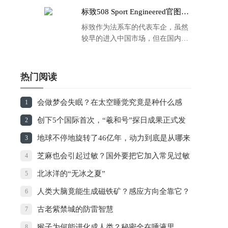
标致508 Sport Engineered官图发
布：马力500匹 百公里4.3秒！
标致作为法系车的代表车企，虽然
较早的进入中国市场，但在国内的
品牌运营方面同大众、丰田等头部
车企存在一定的差距，导致如今销
量也是每况愈下，在国内车市的存
热门阅读
在感也越来越弱。
会做梦会失眠？在太空睡觉究竟是种什么感
1
觉？
创下5个国际首次，“羲和号”探日成果正式发
2
布
地球不停地旋转了46亿年，动力到底是从哪来
3
的？
芝麻也会引起过敏？国外要把它加入常见过敏
4
原
北冰洋的“无冰之夏”
5
人类大脑竟能生成磁铁矿？感应方向全靠它？
6
古老紫禁城的防雷智慧
7
猴子为何能进化成人类？秘密全在唾液里
8