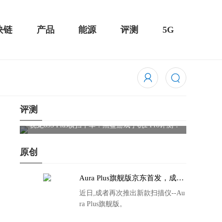
块链
产品
能源
评测
5G
评测
骁龙855 Plus横扫千军！黑鲨游戏手机2 Pro评测：
华为Mat
吃鸡半小时不烫手
屏
原创
Aura Plus旗舰版京东首发，成者
生态链再添扫描仪新成员
近日,成者再次推出新款扫描仪--Au
ra Plus旗舰版。