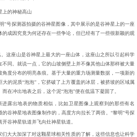
星上的神秘高山
明”号探测器拍摄的谷神星图像，其中展示的是谷神星上的一座
体的成因究竟为何还存在一些争论，但已经有了一些很新颖的观
地名。这座山是谷神星上最大的一座山体，这座山之所以引起科学
在不同。就说一点，它的山坡侧壁上并不像其他山体那样被大量
坡角度分布的明亮条痕。基于大量的重力场测量数据，一项新的
巨大的泥质“泡泡”，它挤破了上方覆盖的冰层，被挤坡的区域属
而在冲出地表之后，这个泥“泡泡”便在低温下凝固了。
进露出地表的物质相似，比如卫星图像上观察到的那些有名
拍摄的谷神星地表图像制作的，高度方向拉长了两倍。“黎明”号探
，离开谷神星轨道并飞向灶神星轨道。
们大大加深了对这颗星球相关性质的了解，这些信息也让科学