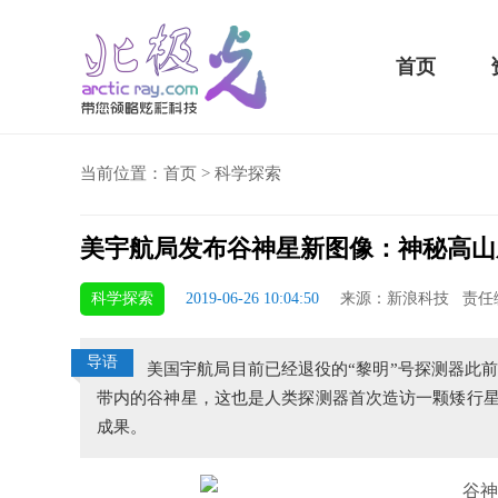
首页
当前位置：
首页
>
科学探索
美宇航局发布谷神星新图像：神秘高山
5 Plus横扫千军！黑鲨游戏手机2 Pro评测：
华为MateBook 13 20
科学探索
2019-06-26 10:04:50
来源：新浪科技 责任
小时不烫手
屏
导语
美国宇航局目前已经退役的“黎明”号探测器此前
带内的谷神星，这也是人类探测器首次造访一颗矮行
成果。