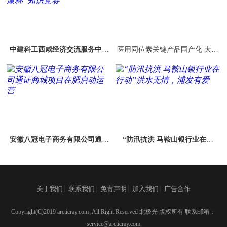
中建科工西咸经济交流服务中心
医用同位素关键产品国产化 大幅
（二期）项目 开展“安康杯”知识
降低癌症治疗成本
竞赛
安徽八冠电子商务有限公司通证
“防汛抗洪 马鞍山银行业在行
商城项目在肥启动运营
动”洪水无情，浦发有爱
|
|
|
|
关于我们
联系我们
免责声明
加入我们
广告合作
Copyright(C)2019 arcticray.com ,All Right Reserved 北极光 版权所有 联系邮箱：
service@arcticray.com