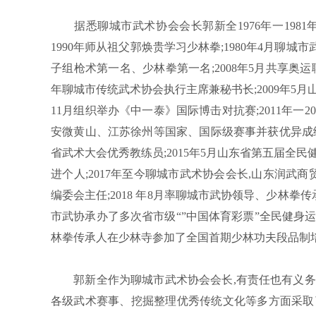
据悉聊城市武术协会会长郭新全1976年一1981年在李
1990年师从祖父郭焕贵学习少林拳;1980年4月聊城
子组枪术第一名、少林拳第一名;2008年5月共享奥运聊
年聊城市传统武术协会执行主席兼秘书长;2009年5月
11月组织举办《中一泰》国际博击对抗赛;2011年一
安微黄山、江苏徐州等国家、国际级赛事并获优异成绩;20
省武术大会优秀教练员;2015年5月山东省第五届全民健
进个人;2017年至今聊城市武术协会会长,山东润武商
编委会主任;2018 年8月率聊城市武协领导、少林拳传
市武协承办了多次省市级“”中国体育彩票”全民健身运
林拳传承人在少林寺参加了全国首期少林功夫段品制培训班
郭新全作为聊城市武术协会会长,有责任也有义务推
各级武术赛事、挖掘整理优秀传统文化等多方面采取