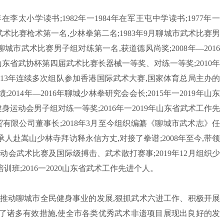
太小学读书;1982年一1984年在军王屯中学读书;1977年一
市武术比赛枪术第一名,少林拳第二名;1983年9月聊城市武术比赛男
城市武术比赛男子组对练第一名,获道德风尚奖;2008年—2016
山东省武协杯第四届武术比赛长器械一等奖、对练一等奖;2010年
2013年连续多次组队参加香港国际武术大赛,国家体育总局主办的
14年—2016年聊城少林拳研究会会长;2015年一2019年山东
身运动会男子组对练一等奖;2016年一2019年山东省武术工作先
贸有限公司董事长;2018年3月至今组织编纂《聊城市武术志》任
承人赴嵩山少林寺拜访释永信方丈,对接了拳谱;2008年至今,带领
动会武术比赛及国际级搏击、武术散打赛事;2019年12月组织少
;2016一2020山东省武术工作先进个人。
动聊城市全民健身事业的发展,狠抓武术六进工作、积极开展
了诸多有效措施,使全市各类优秀武术非遗项目展现出良好的发