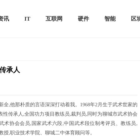
资讯
IT
互联网
硬件
智能
区
传承人
黑鲨游戏手机2 Pro评测：
华为MateBook 13 2020款评测：超值的2K
屏
,他那朴质的言语深深打动着我。1968年2月生于武术世家的
性传承人,全国功力项目教练员,裁判员,同时为聊城市武术协会
武术协会会员,国家武术六段,中国武术段位制考评员、教练员,
教授,职业技术学院、聊城二中体育顾问等。