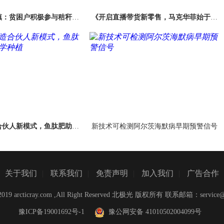
镇：贫困户积极参与秸秆禁
《开启直播带货新零售，马克华菲始于线
烧
下，全于线上》
合伙人新模式，鱼肽肥助力
新技术可检测阿尔茨海默病早期预警信号
农业科学种植
关于我们
|
联系我们
|
免责声明
|
加入我们
|
广告合作
C)2019 arcticray.com ,All Right Reserved 北极光 版权所有 联系邮箱：
service
豫ICP备19001692号-1
豫公网安备 41010502004099号