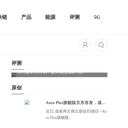
块链
产品
能源
评测
5G
评测
触控全面
华为畅享10e评测：超大电池续航可观！
骁龙85
吃鸡半
原创
Aura Plus旗舰版京东首发，成者
生态链再添扫描仪新成员
近日,成者再次推出新款扫描仪--Au
ra Plus旗舰版。