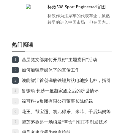
标致508 Sport Engineered官图发
布：马力500匹 百公里4.3秒！
标致作为法系车的代表车企，虽然
较早的进入中国市场，但在国内的
品牌运营方面同大众、丰田等头部
车企存在一定的差距，导致如今销
量也是每况愈下，在国内车市的存
热门阅读
在感也越来越弱。
基层党支部如何开展好“主题党日”活动
1
如何加强新媒体下的宣传工作
2
澳能智汇首创磷酸铁锂片状电池换电柜，指引
3
智能“换电”大趋势
鲁谦瑜 长沙一显赫家族之后的济世情怀
4
禄可科技集团有限公司董事长陈纪禄
5
花王、帮宝适、凯儿得乐、米菲、千后妈妈等
6
12款常用婴儿纸尿裤的深度对比！
碧莲盛掀起一场植发“革命” NHT不剃发技术
7
诞生
倡导者康欣露为健康护航
8