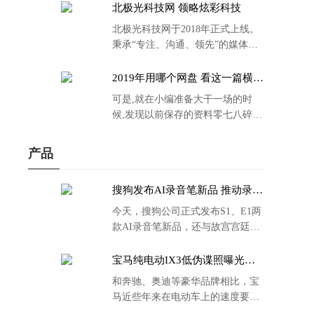
北极光科技网 领略炫彩科技
北极光科技网于2018年正式上线。
秉承“专注、沟通、领先”的媒体理
念。
2019年用哪个网盘 看这一篇横评
就够了
可是,就在小编准备大干一场的时
候,发现以前保存的资料零七八碎,
散乱不堪;如何把他们放到同一网盘
里规规矩矩地归纳备份起来,就成为
产品
了新年选择的重中之重。
搜狗发布AI录音笔新品 推动录音
笔行业智能化进程
今天，搜狗公司正式发布S1、E1两
款AI录音笔新品，还与故宫宫廷文
化合作推出了S1和C1 Pro两款产品
的故宫宫廷联名款。
宝马纯电动IX3低伪谍照曝光：
封闭式双肾格栅 续航超400KM
和奔驰、奥迪等豪华品牌相比，宝
马近些年来在电动车上的速度要慢
了不少。