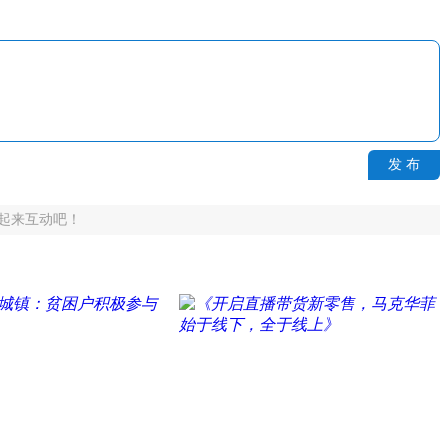
发 布
起来互动吧！