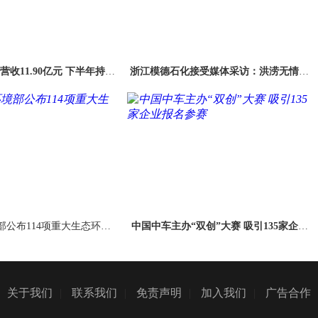
收11.90亿元 下半年持续
浙江模德石化接受媒体采访：洪涝无情，
发力电商业务
人间有爱；以己之力，推动企业复工复产
部公布114项重大生态环境
中国中车主办“双创”大赛 吸引135家企业
工程
报名参赛
关于我们
|
联系我们
|
免责声明
|
加入我们
|
广告合作