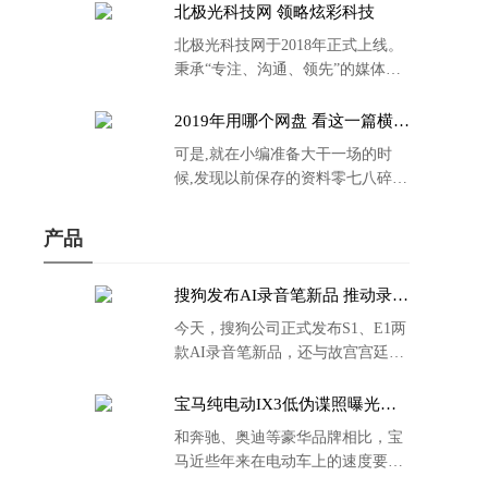
北极光科技网 领略炫彩科技
北极光科技网于2018年正式上线。
秉承“专注、沟通、领先”的媒体理
念。
2019年用哪个网盘 看这一篇横评
就够了
可是,就在小编准备大干一场的时
候,发现以前保存的资料零七八碎,
散乱不堪;如何把他们放到同一网盘
里规规矩矩地归纳备份起来,就成为
产品
了新年选择的重中之重。
搜狗发布AI录音笔新品 推动录音
笔行业智能化进程
今天，搜狗公司正式发布S1、E1两
款AI录音笔新品，还与故宫宫廷文
化合作推出了S1和C1 Pro两款产品
的故宫宫廷联名款。
宝马纯电动IX3低伪谍照曝光：
封闭式双肾格栅 续航超400KM
和奔驰、奥迪等豪华品牌相比，宝
马近些年来在电动车上的速度要慢
了不少。