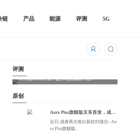
块链
产品
能源
评测
5G
评测
骁龙855 Plus横扫千军！黑鲨游戏手机2 Pro评测：
华为Mat
吃鸡半小时不烫手
屏
原创
Aura Plus旗舰版京东首发，成者
生态链再添扫描仪新成员
近日,成者再次推出新款扫描仪--Au
ra Plus旗舰版。