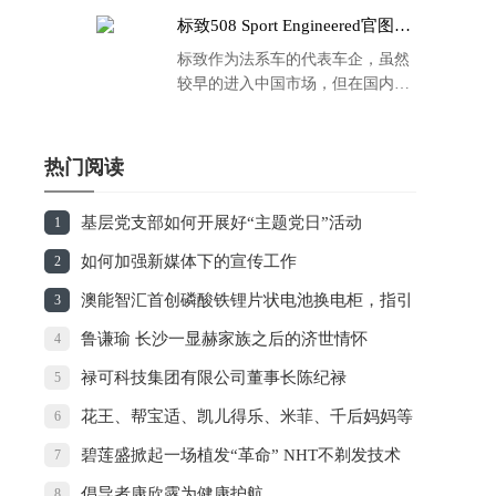
标致508 Sport Engineered官图发
布：马力500匹 百公里4.3秒！
标致作为法系车的代表车企，虽然
较早的进入中国市场，但在国内的
品牌运营方面同大众、丰田等头部
车企存在一定的差距，导致如今销
量也是每况愈下，在国内车市的存
热门阅读
在感也越来越弱。
基层党支部如何开展好“主题党日”活动
1
如何加强新媒体下的宣传工作
2
澳能智汇首创磷酸铁锂片状电池换电柜，指引
3
智能“换电”大趋势
鲁谦瑜 长沙一显赫家族之后的济世情怀
4
禄可科技集团有限公司董事长陈纪禄
5
花王、帮宝适、凯儿得乐、米菲、千后妈妈等
6
12款常用婴儿纸尿裤的深度对比！
碧莲盛掀起一场植发“革命” NHT不剃发技术
7
诞生
倡导者康欣露为健康护航
8