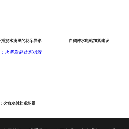
距捕捉水滴里的花朵异彩世
白鹤滩水电站加紧建设
界
：火箭发射壮观场景