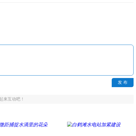
发 布
起来互动吧！