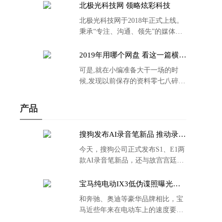
北极光科技网 领略炫彩科技
北极光科技网于2018年正式上线。
秉承“专注、沟通、领先”的媒体理
念。
2019年用哪个网盘 看这一篇横评
就够了
可是,就在小编准备大干一场的时
候,发现以前保存的资料零七八碎,
散乱不堪;如何把他们放到同一网盘
里规规矩矩地归纳备份起来,就成为
产品
了新年选择的重中之重。
搜狗发布AI录音笔新品 推动录音
笔行业智能化进程
今天，搜狗公司正式发布S1、E1两
款AI录音笔新品，还与故宫宫廷文
化合作推出了S1和C1 Pro两款产品
的故宫宫廷联名款。
宝马纯电动IX3低伪谍照曝光：
封闭式双肾格栅 续航超400KM
和奔驰、奥迪等豪华品牌相比，宝
马近些年来在电动车上的速度要慢
了不少。