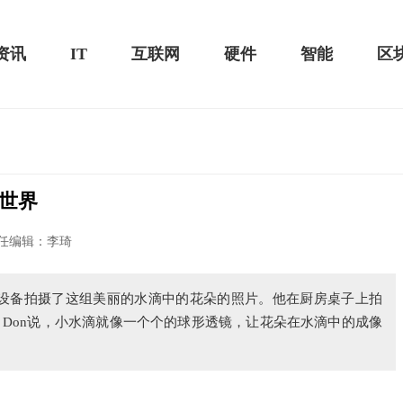
资讯
IT
互联网
硬件
智能
区
世界
黑鲨游戏手机2 Pro评测：
华为MateBook 13 2020款评测：超值的2K
任编辑：李琦
屏
a通过微距设备拍摄了这组美丽的水滴中的花朵的照片。他在厨房桌子上拍
Don说，小水滴就像一个个的球形透镜，让花朵在水滴中的成像