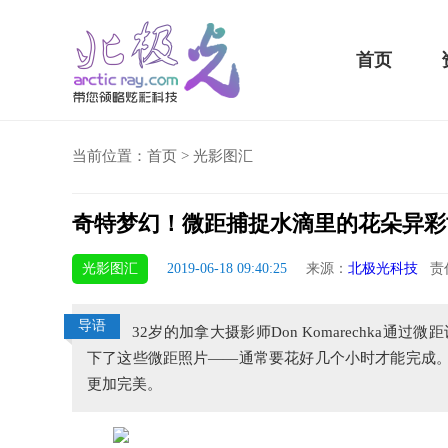
首页
当前位置：
首页
>
光影图汇
奇特梦幻！微距捕捉水滴里的花朵异彩
骁龙855 Plus横扫千军！
光影图汇
2019-06-18 09:40:25
来源：
北极光科技
责
吃鸡半小时不烫手
导语
32岁的加拿大摄影师Don Komarechk
下了这些微距照片——通常要花好几个小时才能完成。
更加完美。