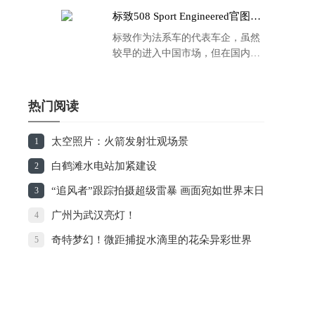
标致508 Sport Engineered官图发
布：马力500匹 百公里4.3秒！
标致作为法系车的代表车企，虽然
较早的进入中国市场，但在国内的
品牌运营方面同大众、丰田等头部
车企存在一定的差距，导致如今销
量也是每况愈下，在国内车市的存
热门阅读
在感也越来越弱。
太空照片：火箭发射壮观场景
1
白鹤滩水电站加紧建设
2
“追风者”跟踪拍摄超级雷暴 画面宛如世界末日
3
广州为武汉亮灯！
4
奇特梦幻！微距捕捉水滴里的花朵异彩世界
5