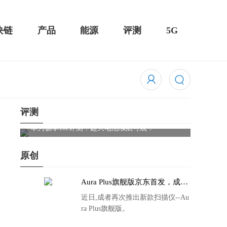
块链
产品
能源
评测
5G
评测
触控全面
华为畅享10e评测：超大电池续航可观！
骁龙85
吃鸡半
原创
Aura Plus旗舰版京东首发，成者
生态链再添扫描仪新成员
近日,成者再次推出新款扫描仪--Au
ra Plus旗舰版。