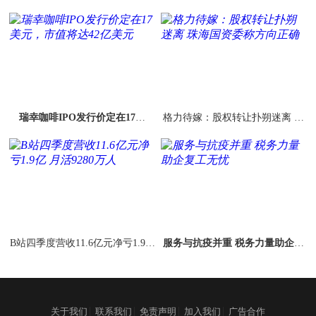
申领发票免费邮寄到家
估值260亿美元
瑞幸咖啡IPO发行价定在17美
格力待嫁：股权转让扑朔迷离 珠
元，市值将达42亿美元
海国资委称方向正确
B站四季度营收11.6亿元净亏1.9亿
服务与抗疫并重 税务力量助企复
月活9280万人
工无忧
|
|
|
|
关于我们
联系我们
免责声明
加入我们
广告合作