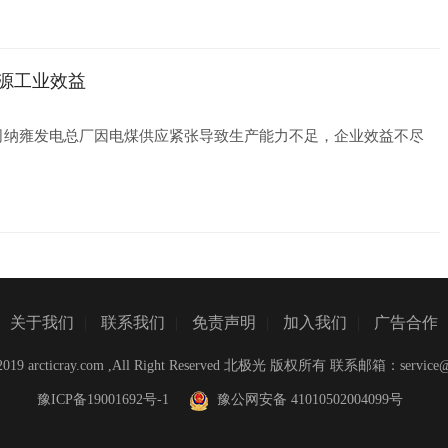
能源工业效益
司纳雍发电总厂因电煤供应紧张导致生产能力不足，企业效益不尽
关于我们
|
联系我们
|
免责声明
|
加入我们
|
广告合作
C)2019 arcticray.com ,All Right Reserved 北极光 版权所有 联系邮箱：
service
豫ICP备19001692号-1
豫公网安备 41010502004099号