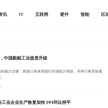
资讯
IT
互联网
硬件
智能
区
测评-MacSources
，中国船舶工业提质升级
华为MateBook 13 2020款评测：超值的2K
屏
船的能力过硬，新接订单体现我们市场能力强劲，手持订单意味着
宽。
份工业企业生产恢复加快 PPI环比持平