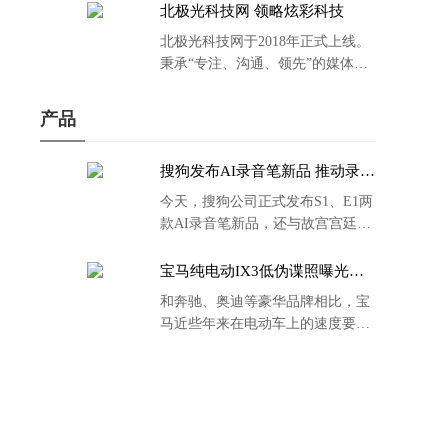
北极光科技网 领略炫彩科技
北极光科技网于2018年正式上线。
秉承“专注、沟通、领先”的媒体理
念。
产品
搜狗发布AI录音笔新品 推动录音
笔行业智能化进程
今天，搜狗公司正式发布S1、E1两
款AI录音笔新品，还与故宫宫廷文
化合作推出了S1和C1 Pro两款产品
的故宫宫廷联名款。
宝马纯电动IX3低伪谍照曝光：
封闭式双肾格栅 续航超400KM
和奔驰、奥迪等豪华品牌相比，宝
马近些年来在电动车上的速度要慢
了不少。