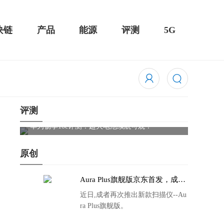
块链
产品
能源
评测
5G
评测
Cleer
触控全面
华为畅享10e评测：超大电池续航可观！
原创
Aura Plus旗舰版京东首发，成者
生态链再添扫描仪新成员
近日,成者再次推出新款扫描仪--Au
ra Plus旗舰版。