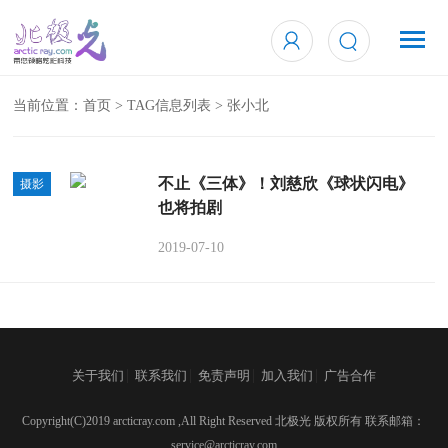
当前位置：
首页
> TAG信息列表 > 张小北
不止《三体》！刘慈欣《球状闪电》
摄影
也将拍剧
2019-07-10
|
|
|
|
关于我们
联系我们
免责声明
加入我们
广告合作
Copyright(C)2019 arcticray.com ,All Right Reserved 北极光 版权所有 联系邮箱：
service@arcticray.com