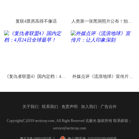
复联4票房高得不像话
人类第一张黑洞照片公布！拍摄2
年 冲洗2年
《复仇者联盟4》国内定档：4月2
外媒点评《流浪地球》宣传片：
4日全球最早！
让人印象深刻
|
|
|
|
关于我们
联系我们
免责声明
加入我们
广告合作
Copyright(C)2019 arcticray.com ,All Right Reserved 北极光 版权所有 联系邮箱：
service@arcticray.com
豫ICP备19001692号-1
豫公网安备 41010502004099号