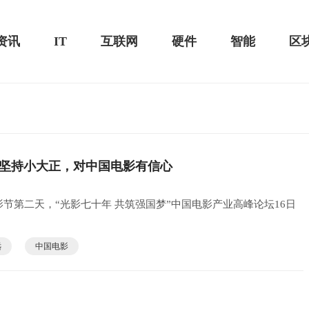
资讯
IT
互联网
硬件
智能
区
测评-MacSources
坚持小大正，对中国电影有信心
华为MateBook 13 2020款评测：超值的2K
屏
节第二天，“光影七十年 共筑强国梦”中国电影产业高峰论坛16日
远
中国电影