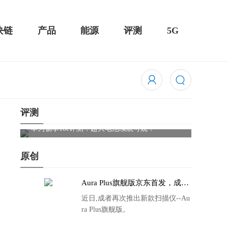
块链
产品
能源
评测
5G
评测
Cleer
触控全面
华为畅享10e评测：超大电池续航可观！
原创
Aura Plus旗舰版京东首发，成者
生态链再添扫描仪新成员
近日,成者再次推出新款扫描仪--Au
ra Plus旗舰版。