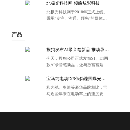
北极光科技网 领略炫彩科技
北极光科技网于2018年正式上线。
秉承“专注、沟通、领先”的媒体理
念。
产品
搜狗发布AI录音笔新品 推动录音
笔行业智能化进程
今天，搜狗公司正式发布S1、E1两
款AI录音笔新品，还与故宫宫廷文
化合作推出了S1和C1 Pro两款产品
的故宫宫廷联名款。
宝马纯电动IX3低伪谍照曝光：
封闭式双肾格栅 续航超400KM
和奔驰、奥迪等豪华品牌相比，宝
马近些年来在电动车上的速度要慢
了不少。