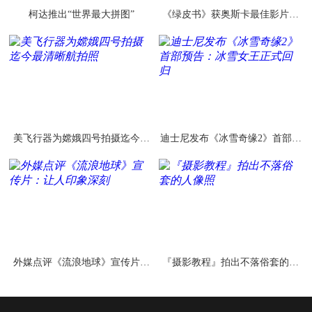
柯达推出“世界最大拼图”
《绿皮书》获奥斯卡最佳影片奖
阿里影业等联合出品
美飞行器为嫦娥四号拍摄迄今最
迪士尼发布《冰雪奇缘2》首部预
清晰航拍照
告：冰雪女王正式回归
外媒点评《流浪地球》宣传片：
『摄影教程』拍出不落俗套的人
让人印象深刻
像照