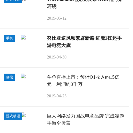
环绕
2019-05-12
努比亚逆风频繁辟新路 红魔3扛起手
手机
游电竞大旗
2019-04-30
斗鱼直播上市：预计Q1收入约15亿
创投
元，利润约3千万
2019-04-23
巨人网络发力国战电竞品牌 完成端游
游戏动漫
手游全覆盖