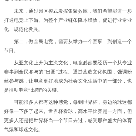
未来，通过园区模式发挥集聚效应，我们希望能进一步
打通电竞上下游、为整个产业链条降本增效，促进行业专业
化、规范化发展。
第二，做全民电竞，需要从举办一个赛事，到创造一个
节日。
从亚文化上升为主流文化，电竞必然要经历一个从专业
赛事到全民参与的“出圈”过程。通过营造文化氛围，强调粉
丝参与感，让电竞更好地成为社会文化生活中的一部分，也
是推动电竞“出圈”的关键。
可能很多人都有这种感觉，每到世界杯，身边的球迷都
好像一下多了起来。世界杯看球，高水平比赛是一方面，但
更多人还是把世界杯当一个节日去过，感受那种盛大的体育
气氛和球迷文化。