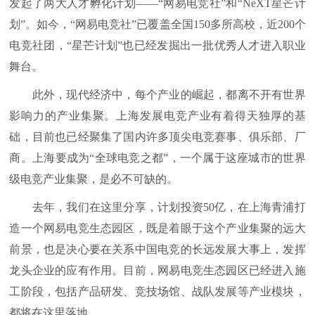
发起了两大人才孵化计划——“网易电竞社”和“NeXT星芒计
划”。如今，“网易电竞社”已覆盖全国150多所高校，近200个
电竞社团，“星芒计划”也已经发掘出一批优秀人才进入职业
舞台。
此外，现代经济中，每个产业的崛起，都离不开有世界
影响力的产业集聚。上海发展电竞产业有着得天独厚的基
础，目前也已经聚集了国内许多顶尖电竞赛事、俱乐部、厂
商。上海要成为“全球电竞之都”，一个属于这座城市的世界
级电竞产业集聚，是必不可缺的。
去年，我们在这里分享，计划投资50亿，在上海青浦打
造一个网易电竞生态园区，既是着眼于这个产业集聚的远大
前景，也是决心要在关系中国电竞的长远发展大事上，发挥
龙头企业的应有作用。目前，网易电竞生态园区已经进入施
工阶段，包括产品研发、竞技场馆、战队发展等产业模块，
都将在这里落地。