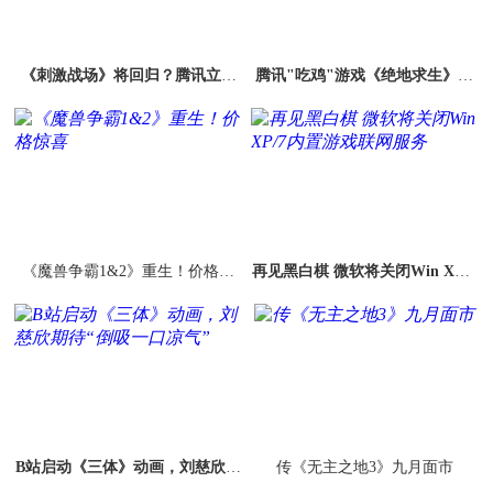
《刺激战场》将回归？腾讯立即
腾讯"吃鸡"游戏《绝地求生》或
出面辟谣
还魂《和平精英》
《魔兽争霸1&2》重生！价格惊
再见黑白棋 微软将关闭Win XP/7
喜
内置游戏联网服务
B站启动《三体》动画，刘慈欣期
传《无主之地3》九月面市
待“倒吸一口凉气”