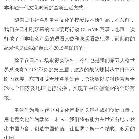
本年轻一代文化时尚的全新生活方式。
随着日本社会对电竞文化的接受度不断升高，不久前，
我们在日本刚落幕的2020荒野行动 CHAMP 赛事，也再一次
打破了日本电竞产品的观看人数和总观看数纪录，而此前的
纪录也是由我们自己在2019年保持的。
除了在日本市场取得突破外，今年也是我们第五人格世
界总决赛(COA)举办的第三届，这次的战队规模从中日韩不
断向欧美、东南亚等全球各地延伸，总决赛以多种语言向全
球60个国家及地区进行转播，实现了中国创造IP的全球落
地。
电竞作为新时代中国文化产业的关键构成和创新力量，
用电竞文化作为载体，未来，我们将有能力在世界各地，发
出中国声音，创造中国价值，让世界了解一个精彩、多元的
中国。