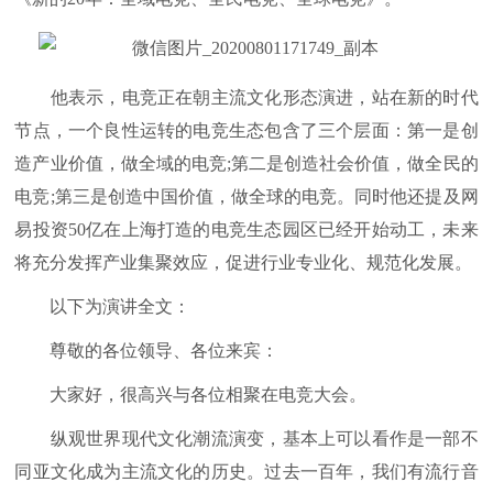
他表示，电竞正在朝主流文化形态演进，站在新的时代
节点，一个良性运转的电竞生态包含了三个层面：第一是创
造产业价值，做全域的电竞;第二是创造社会价值，做全民的
电竞;第三是创造中国价值，做全球的电竞。同时他还提及网
易投资50亿在上海打造的电竞生态园区已经开始动工，未来
将充分发挥产业集聚效应，促进行业专业化、规范化发展。
以下为演讲全文：
尊敬的各位领导、各位来宾：
大家好，很高兴与各位相聚在电竞大会。
纵观世界现代文化潮流演变，基本上可以看作是一部不
同亚文化成为主流文化的历史。过去一百年，我们有流行音