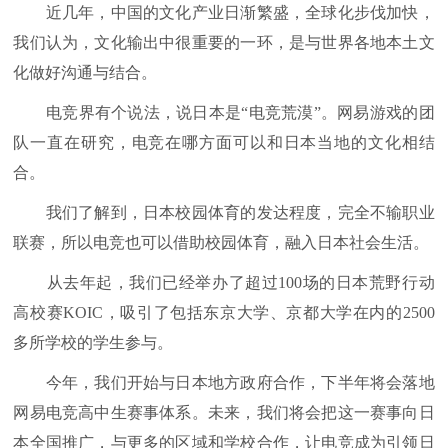
近几年，中国的文化产业日渐繁盛，全球化步伐加快，
我们认为，文化输出中很重要的一环，是与世界各地本土文
化做好沟通与结合。
电竞界有个说法，说日本是“电竞荒漠”。网易游戏的团
队一直在研究，电竞在哪方面可以和日本当地的文化相结
合。
我们了解到，日本校园体育的发达程度，完全不输职业
联赛，所以电竞也可以借助校园体育，融入日本社会生活。
从去年起，我们已经举办了超过100场的日本荒野行动
高校赛KOIC，吸引了包括东京大学、京都大学在内的2500
多所学校的学生参与。
今年，我们开始与日本地方政府合作，下半年将会落地
网易电竞高中生赛事体系。未来，我们将会把这一赛事向日
本全国推广，与更多的区域和学校合作，让电竞成为引领日