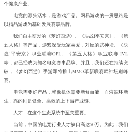
个健康产业。
电竞的源头活水，是游戏产品。网易游戏的一贯思路是
以精品游戏为基础发展赛事品牌。
我们自主研发的《梦幻西游》、《决战!平安京》、《第
五人格》等产品，游戏深受玩家喜爱，对应的武神坛、《决
战!平安京》职业联赛OPL、《第五人格》职业联赛 IVL
等，都已经成为知名电竞赛事品牌。并且，我们还在持续突
破，《梦幻西游》手游即将推出MMO革新联赛武神坛巅峰
赛。
电竞需要好产品，就像机体需要新鲜血液，血液循环新
生，靠的则是健全、高效的上下游产业链。
人才，在这个生态系统中至关重要。
当前，中国的电竞行业人才缺口高达50万。为此，我们