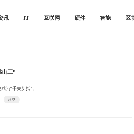
资讯
IT
互联网
硬件
智能
区
测评-MacSources
挑山工”
华为MateBook 13 2020款评测：超值的2K
屏
成为“千夫所指”。
环境