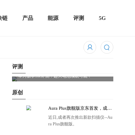
块链
产品
能源
评测
5G
评测
Cleer
触控全面
华为畅享10e评测：超大电池续航可观！
原创
Aura Plus旗舰版京东首发，成者
生态链再添扫描仪新成员
近日,成者再次推出新款扫描仪--Au
ra Plus旗舰版。