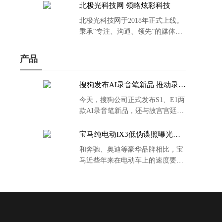
北极光科技网 领略炫彩科技
北极光科技网于2018年正式上线。
秉承“专注、沟通、领先”的媒体理
念。
产品
搜狗发布AI录音笔新品 推动录音
笔行业智能化进程
今天，搜狗公司正式发布S1、E1两
款AI录音笔新品，还与故宫宫廷文
化合作推出了S1和C1 Pro两款产品
的故宫宫廷联名款。
宝马纯电动IX3低伪谍照曝光：
封闭式双肾格栅 续航超400KM
和奔驰、奥迪等豪华品牌相比，宝
马近些年来在电动车上的速度要慢
了不少。