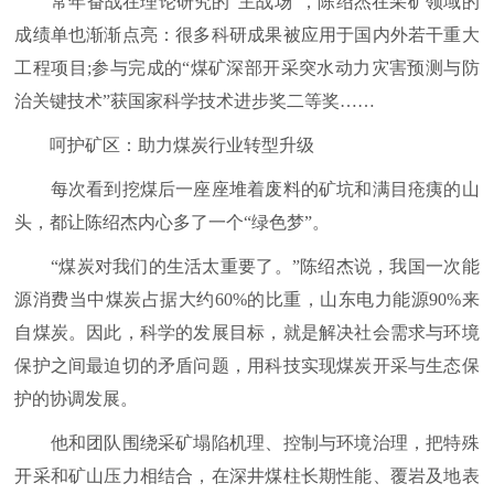
常年奋战在理论研究的“主战场”，陈绍杰在采矿领域的
成绩单也渐渐点亮：很多科研成果被应用于国内外若干重大
工程项目;参与完成的“煤矿深部开采突水动力灾害预测与防
治关键技术”获国家科学技术进步奖二等奖……
呵护矿区：助力煤炭行业转型升级
每次看到挖煤后一座座堆着废料的矿坑和满目疮痍的山
头，都让陈绍杰内心多了一个“绿色梦”。
“煤炭对我们的生活太重要了。”陈绍杰说，我国一次能
源消费当中煤炭占据大约60%的比重，山东电力能源90%来
自煤炭。因此，科学的发展目标，就是解决社会需求与环境
保护之间最迫切的矛盾问题，用科技实现煤炭开采与生态保
护的协调发展。
他和团队围绕采矿塌陷机理、控制与环境治理，把特殊
开采和矿山压力相结合，在深井煤柱长期性能、覆岩及地表