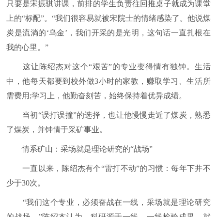
只要是宋振骐讲课，前排的学生负责往回推桌子就成为课堂
上的“标配”。“我们很容易就被宋院士的情绪感染了。他说煤
炭是流淌的‘乌金’，我们开采的是光明，这句话一直扎根在
我的心里。”
这让陈绍杰对这个“艰苦”的专业变得情有独钟。生活
中，他每天都要到校外做3小时的家教，赚取学习、生活所
需费用;学习上，他勤奋刻苦，始终保持着优异成绩。
当初“误打误撞”的选择，也让他慢慢走近了煤炭，熟悉
了煤炭，并钟情于采矿事业。
情系矿山：采场就是理论研究的“战场”
一直以来，陈绍杰有个“雷打不动”的习惯：每年下井不
少于30次。
“我们这个专业，必须奋战在一线，采场就是理论研究
的战场。”陈绍杰认为，科研源于一线，一线检验成果。就