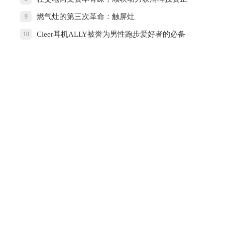
式入股
燃气灶的第三次革命：触屏灶
9
Cleer耳机ALLY被誉为男性跑步爱好者的必备
10
节日礼物