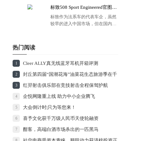
标致508 Sport Engineered官图发
布：马力500匹 百公里4.3秒！
标致作为法系车的代表车企，虽然
较早的进入中国市场，但在国内的
品牌运营方面同大众、丰田等头部
车企存在一定的差距，导致如今销
量也是每况愈下，在国内车市的存
热门阅读
在感也越来越弱。
Cleer ALLY真无线蓝牙耳机开箱评测
1
封丘第四届“国潮花海”油菜花生态旅游季在千
2
年古驿水城陈桥镇开幕
红羿射击俱乐部在竞技射击全程保驾护航
3
企悦网隆重上线 助力中小企业腾飞
4
大会倒计时|只为等您来！
5
喜予文化获千万级人民币天使轮融资
6
酣客，高端白酒市场杀出的一匹黑马
7
社交电商受资本青睐，顺联动力获清梓投资正
8