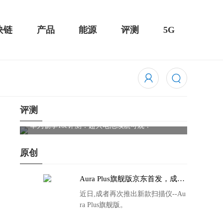
块链
产品
能源
评测
5G
评测
触控全面
华为畅享10e评测：超大电池续航可观！
骁龙85
吃鸡半
原创
Aura Plus旗舰版京东首发，成者
生态链再添扫描仪新成员
近日,成者再次推出新款扫描仪--Au
ra Plus旗舰版。