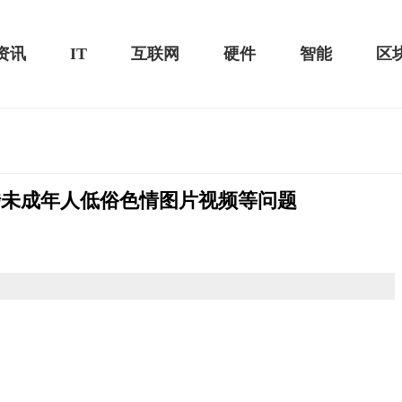
资讯
IT
互联网
硬件
智能
区
涉未成年人低俗色情图片视频等问题
黑鲨游戏手机2 Pro评测：
华为MateBook 13 2020款评测：超值的2K
屏