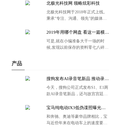
北极光科技网 领略炫彩科技
北极光科技网于2018年正式上线。
秉承“专注、沟通、领先”的媒体理
念。
2019年用哪个网盘 看这一篇横评
就够了
可是,就在小编准备大干一场的时
候,发现以前保存的资料零七八碎,
散乱不堪;如何把他们放到同一网盘
里规规矩矩地归纳备份起来,就成为
产品
了新年选择的重中之重。
搜狗发布AI录音笔新品 推动录音
笔行业智能化进程
今天，搜狗公司正式发布S1、E1两
款AI录音笔新品，还与故宫宫廷文
化合作推出了S1和C1 Pro两款产品
的故宫宫廷联名款。
宝马纯电动IX3低伪谍照曝光：
封闭式双肾格栅 续航超400KM
和奔驰、奥迪等豪华品牌相比，宝
马近些年来在电动车上的速度要慢
了不少。