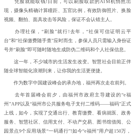
凭脸就能取钱!日前，可以刷脸取款的ATM机悄然出
现，摄像头精确计算瞳距、五官比例，有效防御照片、换脸
视频、翻拍、面具攻击等风险，保证不会认错主人。
办理社保，“刷脸”就行!去年，“社保可信证明云平
台”和“社保缴费随手查”应时而生，参保人员只需输入身份证
号并“刷脸”即可随时随地生成防伪二维码和个人社保信息。
这一年，不少城市的生活发生改变。智慧社会目前正伴
随全球智能化浪潮到来，让你我的生活更便捷。
作为数字中国建设峰会的承办地，福州再次走在前列。
去年首届峰会前夕，由福州市政府主导建设的“e福
州”APP以及“福州市公共服务电子支付二维码——福码”正式
上线，如今，实现了交通出行、教育缴费、看病就医、政务
服务、智慧社区、信用支付、不动产交易、图书馆借阅、公
园景点9个应用场景“一码通行”!如今“e福州”用户超150万，