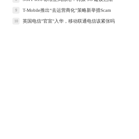
T-Mobile推出“去运营商化”策略新举措Scam
9
Shield
英国电信"官宣"入华，移动联通电信该紧张吗
10