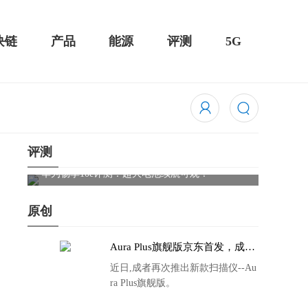
块链
产品
能源
评测
5G
评测
触控全面
华为畅享10e评测：超大电池续航可观！
骁龙85
吃鸡半
原创
Aura Plus旗舰版京东首发，成者
生态链再添扫描仪新成员
近日,成者再次推出新款扫描仪--Au
ra Plus旗舰版。