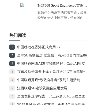
标致508 Sport Engineered官图发
布：马力500匹 百公里4.3秒！
标致作为法系车的代表车企，虽然
较早的进入中国市场，但在国内的
品牌运营方面同大众、丰田等头部
车企存在一定的差距，导致如今销
量也是每况愈下，在国内车市的存
热门阅读
在感也越来越弱。
中国移动在香港正式商用5G
1
全球5G高歌猛进 爱立信：商用5G合同增至86
2
个
中国联通网络AI发展策略详解，CubeAI智立
3
方平台正式发布
京东权益卡套餐上线：每月送20G定向流量+1
4
年爱奇艺会员
中国联通开启“致敬奋斗者”系列主题活动
5
江西联通5G建设及融合应用发展
6
全国宽带速率报告：北上苏超30Mbps居全国
7
前三
3GPP R16 标准正式冻结：再掀 5G 建设热潮
8