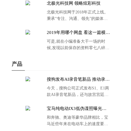
北极光科技网 领略炫彩科技
北极光科技网于2018年正式上线。
秉承“专注、沟通、领先”的媒体理
念。
2019年用哪个网盘 看这一篇横评
就够了
可是,就在小编准备大干一场的时
候,发现以前保存的资料零七八碎,
散乱不堪;如何把他们放到同一网盘
里规规矩矩地归纳备份起来,就成为
产品
了新年选择的重中之重。
搜狗发布AI录音笔新品 推动录音
笔行业智能化进程
今天，搜狗公司正式发布S1、E1两
款AI录音笔新品，还与故宫宫廷文
化合作推出了S1和C1 Pro两款产品
的故宫宫廷联名款。
宝马纯电动IX3低伪谍照曝光：
封闭式双肾格栅 续航超400KM
和奔驰、奥迪等豪华品牌相比，宝
马近些年来在电动车上的速度要慢
了不少。