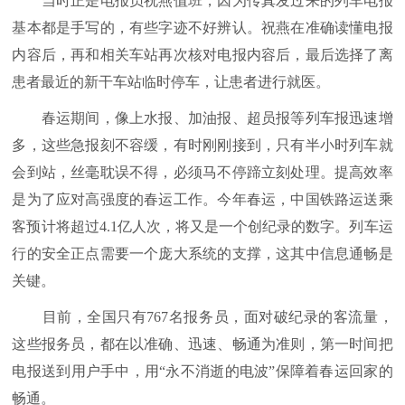
当时正是电报员祝燕值班，因为传真发过来的列车电报
基本都是手写的，有些字迹不好辨认。祝燕在准确读懂电报
内容后，再和相关车站再次核对电报内容后，最后选择了离
患者最近的新干车站临时停车，让患者进行就医。
春运期间，像上水报、加油报、超员报等列车报迅速增
多，这些急报刻不容缓，有时刚刚接到，只有半小时列车就
会到站，丝毫耽误不得，必须马不停蹄立刻处理。提高效率
是为了应对高强度的春运工作。今年春运，中国铁路运送乘
客预计将超过4.1亿人次，将又是一个创纪录的数字。列车运
行的安全正点需要一个庞大系统的支撑，这其中信息通畅是
关键。
目前，全国只有767名报务员，面对破纪录的客流量，
这些报务员，都在以准确、迅速、畅通为准则，第一时间把
电报送到用户手中，用“永不消逝的电波”保障着春运回家的
畅通。