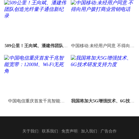
509公里！王向斌、潘建伟团队创
中国移动:未经用户同意 不得向用
造光纤量子通信新纪录
户拨打商业营销电话
中国电信重庆首发千兆智能宽
我国将加大5G增强技术、6G技术
带：1200M、Wi-Fi无死角
研发支持力度
|
|
|
|
关于我们
联系我们
免责声明
加入我们
广告合作