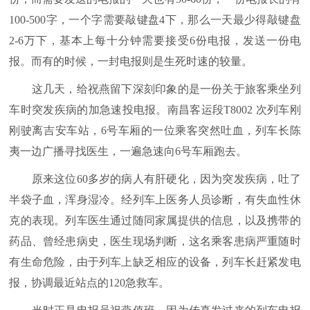
100-500字，一个字需要敲键盘4下，那么一天最少得敲键盘
2-6万下，基本上每十分钟需要接受6份电报，发送一份电
报。而有的时候，一封电报则是生死时速的较量。
这几天，给祝燕留下深刻印象的是一份关于旅客乘坐列
车时突发疾病的加急速投电报。南昌客运段T8002 次列车刚
刚驶离吉安车站，6号车厢的一位乘客突然吐血，列车长陈
夷一边广播寻找医生，一遍急速向6号车厢跑去。
原来这位60多岁的病人有肝硬化，因为突发疾病，吐了
半袋子血，浑身湿冷。经列车上医务人员诊断，有失血性休
克的表现。列车医生通过随同家属提供的信息，以及携带的
药品、曾经患病史，医生现场判断，这名乘客患病严重随时
有生命危险，由于列车上缺乏相应的设备，列车长赶紧发电
报，协调最近站点的120急救车。