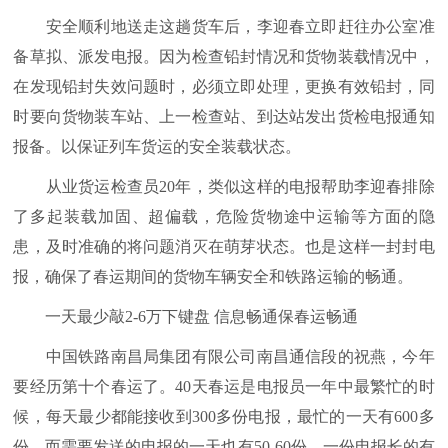
安全顺利地送走这趟货车后，李迎春立即赶往办公室准
备草拟、派发电报。因为检查铅封情况和货物装载情况中，
在发现铅封失效问题时，必须立即处理，更换有效铅封，同
时要向货物装车站、上一检查站、到达站发出货检电报通知
报备。以保证列车货运的安全装载状态。
从业货运检查员20年，类似这样的电报帮助李迎春排除
了多起装载加固、超偏载，危险货物途中运输等方面的隐
患，及时准确的将问题消灭在萌芽状态。也是这样一封封电
报，确保了春运期间的货物车辆安全和铁路运输的畅通。
一天最少敲2-6万下键盘 信息畅通保春运畅通
中国铁路南昌局集团有限公司南昌通信段的祝燕，今年
要经历第十个春运了。40天春运是电报员一年中最繁忙的时
候，每天最少都能接收到300多份电报，最忙的一天有600多
份，而需要发送的电报的一天也有50-60份，一份电报长的有