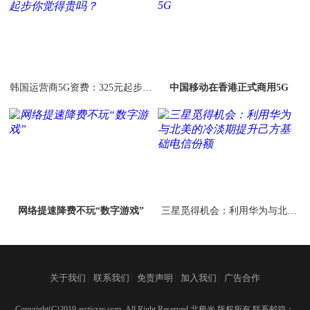
韩国运营商5G资费：325元起步你
中国移动在香港正式商用5G
觉得贵吗？
网络提速降费不玩“数字游戏”
三星觅得机会：利用华为与北美
的冷淡期提升己方基础电信份额
|
|
|
|
关于我们
联系我们
免责声明
加入我们
广告合作
Copyright(C)2019 arcticray.com ,All Right Reserved 北极光 版权所有 联系邮箱：