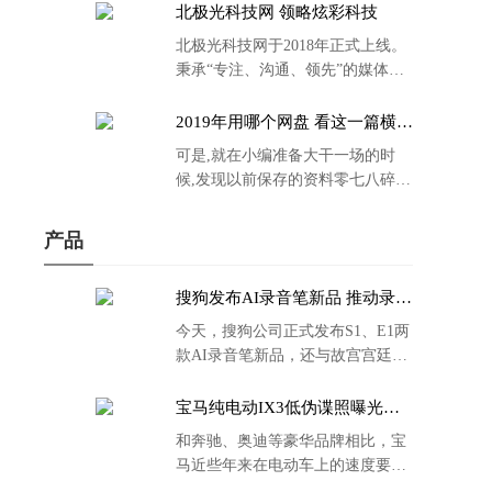
北极光科技网 领略炫彩科技
北极光科技网于2018年正式上线。
秉承“专注、沟通、领先”的媒体理
念。
2019年用哪个网盘 看这一篇横评
就够了
可是,就在小编准备大干一场的时
候,发现以前保存的资料零七八碎,
散乱不堪;如何把他们放到同一网盘
里规规矩矩地归纳备份起来,就成为
产品
了新年选择的重中之重。
搜狗发布AI录音笔新品 推动录音
笔行业智能化进程
今天，搜狗公司正式发布S1、E1两
款AI录音笔新品，还与故宫宫廷文
化合作推出了S1和C1 Pro两款产品
的故宫宫廷联名款。
宝马纯电动IX3低伪谍照曝光：
封闭式双肾格栅 续航超400KM
和奔驰、奥迪等豪华品牌相比，宝
马近些年来在电动车上的速度要慢
了不少。