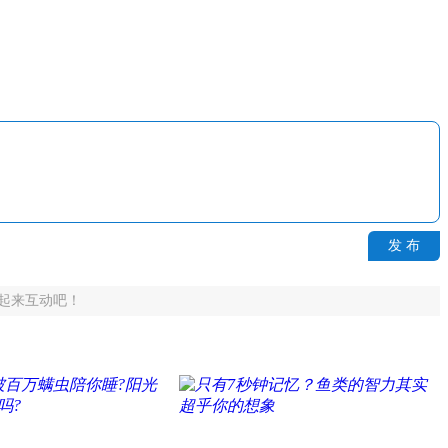
发 布
起来互动吧！