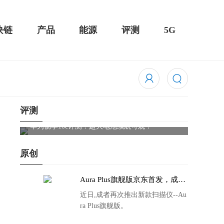
块链
产品
能源
评测
5G
评测
触控全面
华为畅享10e评测：超大电池续航可观！
骁龙85
吃鸡半
原创
Aura Plus旗舰版京东首发，成者
生态链再添扫描仪新成员
近日,成者再次推出新款扫描仪--Au
ra Plus旗舰版。