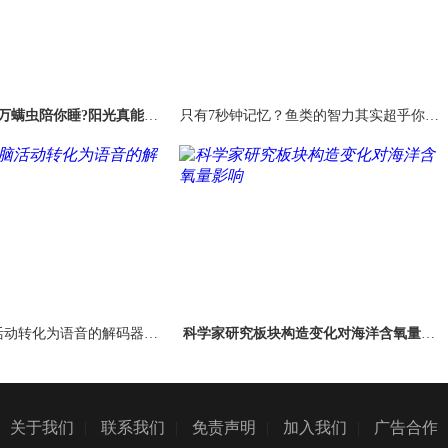
万螨虫陪你睡?阳光真能杀
只有7秒钟记忆？鱼类的智力其实超乎你的
死螨虫吗?
想象
活动转化为语音的解码器出
科学家研究板块构造变化对海洋含氧量影
现
响
关于我们
|
联系我们
|
免责声明
|
加入我们
|
广告合作