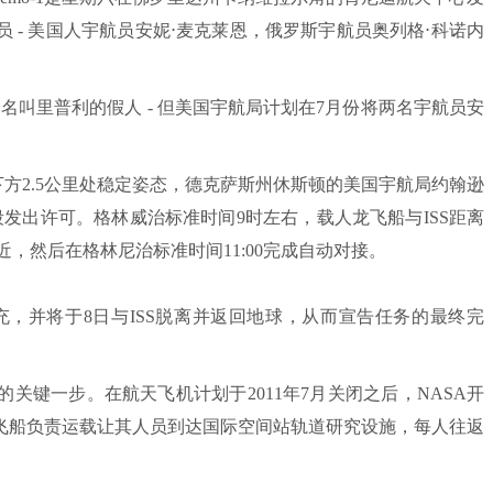
 - 美国人宇航员安妮⋅麦克莱恩，俄罗斯宇航员奥列格⋅科诺内
叫里普利的假人 - 但美国宇航局计划在7月份将两名宇航员安
下方2.5公里处稳定姿态，德克萨斯州休斯顿的美国宇航局约翰逊
段发出许可。格林威治标准时间9时左右，载人龙飞船与ISS距离
S进近，然后在格林尼治标准时间11:00完成自动对接。
充，并将于8日与ISS脱离并返回地球，从而宣告任务的最终完
键一步。在航天飞机计划于2011年7月关闭之后，NASA开
飞船负责运载让其人员到达国际空间站轨道研究设施，每人往返