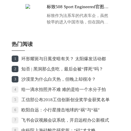
标致508 Sport Engineered官图发
布：马力500匹 百公里4.3秒！
标致作为法系车的代表车企，虽然
较早的进入中国市场，但在国内的
品牌运营方面同大众、丰田等头部
车企存在一定的差距，导致如今销
量也是每况愈下，在国内车市的存
热门阅读
在感也越来越弱。
环形耀斑与日冕变暗有关？ 太阳爆发活动都
1
是“团伙作案”
知否 | 黑洞那么贪吃，最后会被“撑死”吗？
2
沙漠里为什么白天热，但晚上却很冷？
3
给一滴水拍照并不难 难的是给一个水分子拍
4
照
工信部公布2018工信创新创业奖学金获奖名单
5
欧阳自远：小行星撞击地球的“祸”与“福”
6
飞书会议视频会议系统，开启远程办公新模式
7
中科院上海硅酸盐研究所：“硅”才大略
8