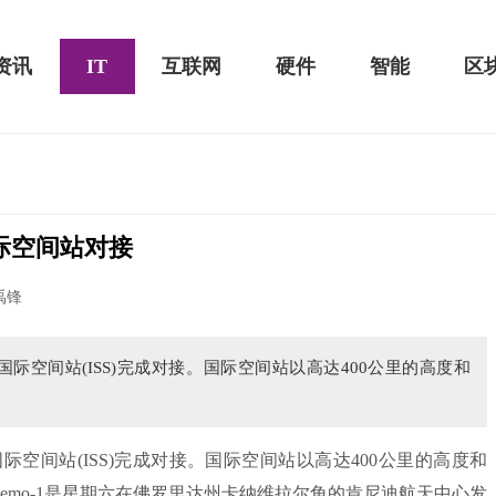
资讯
IT
互联网
硬件
智能
区
国际空间站对接
黑鲨游戏手机2 Pro评测：
华为MateBook 13 2020款评测：超值的2K
禹锋
屏
国际空间站(ISS)完成对接。国际空间站以高达400公里的高度和
空间站(ISS)完成对接。国际空间站以高达400公里的高度和
Demo-1是星期六在佛罗里达州卡纳维拉尔角的肯尼迪航天中心发