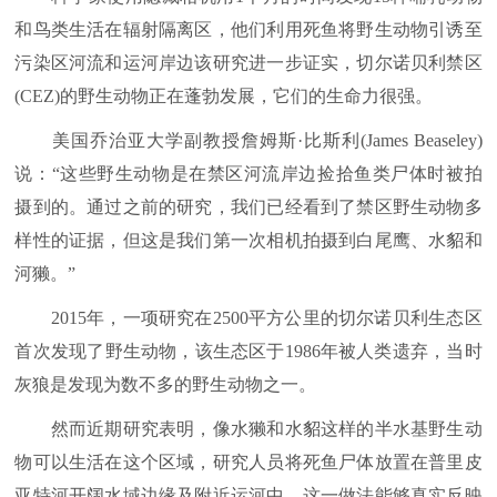
和鸟类生活在辐射隔离区，他们利用死鱼将野生动物引诱至
污染区河流和运河岸边该研究进一步证实，切尔诺贝利禁区
(CEZ)的野生动物正在蓬勃发展，它们的生命力很强。
美国乔治亚大学副教授詹姆斯·比斯利(James Beaseley)
说：“这些野生动物是在禁区河流岸边捡拾鱼类尸体时被拍
摄到的。通过之前的研究，我们已经看到了禁区野生动物多
样性的证据，但这是我们第一次相机拍摄到白尾鹰、水貂和
河獭。”
2015年，一项研究在2500平方公里的切尔诺贝利生态区
首次发现了野生动物，该生态区于1986年被人类遗弃，当时
灰狼是发现为数不多的野生动物之一。
然而近期研究表明，像水獭和水貂这样的半水基野生动
物可以生活在这个区域，研究人员将死鱼尸体放置在普里皮
亚特河开阔水域边缘及附近运河中，这一做法能够真实反映