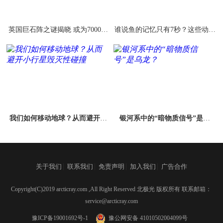
英国巨石阵之谜揭晓 或为7000年
谁说鱼的记忆只有7秒？这些动物
前法国人所建
竟比人记性好
我们如何移动地球？从而避开小
银河系中的“暗物质信号”是乌
行星毁灭性碰撞
龙？
|
|
|
|
关于我们
联系我们
免责声明
加入我们
广告合作
Copyright(C)2019 arcticray.com ,All Right Reserved 北极光 版权所有 联系邮箱：
service@arcticray.com
豫ICP备19001692号-1
豫公网安备 41010502004099号