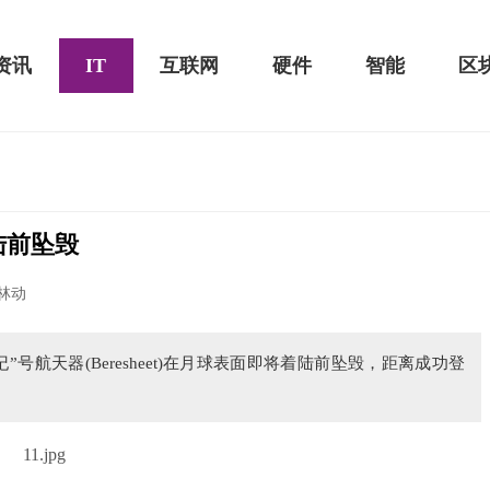
资讯
IT
互联网
硬件
智能
区
陆前坠毁
黑鲨游戏手机2 Pro评测：
华为MateBook 13 2020款评测：超值的2K
林动
屏
”号航天器(Beresheet)在月球表面即将着陆前坠毁，距离成功登