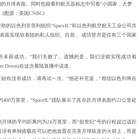
拍摄到的月球表面。同时也能看到航天器标志中写着“小国家，大梦
(图源：美国CNBC)
的以色列非营利组织“SpaceIL”和以色列航空航天工业公司共
在月球表面实现软着陆的私人组织。目前， 成功登月是仅有三个国家
纪”号未获成功。“我们失败了。遗憾的是，我们没能实现成功着
 Doron)在这次着陆直播中说道。
你没有成功，请再试一次。”他还补充道，“相信以色列将在
万英里，“SpaceIL”团队展示了其在距月球表面约22公里处
月球的平均距离约为24万英里，而“创世纪”号的行程超过该距
纪”号没有单独搭载在可以把他放置在完美月球轨道的火箭上，而是