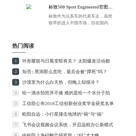
标致508 Sport Engineered官图发
布：马力500匹 百公里4.3秒！
标致作为法系车的代表车企，虽然
较早的进入中国市场，但在国内的
品牌运营方面同大众、丰田等头部
车企存在一定的差距，导致如今销
量也是每况愈下，在国内车市的存
热门阅读
在感也越来越弱。
环形耀斑与日冕变暗有关？ 太阳爆发活动都
1
是“团伙作案”
知否 | 黑洞那么贪吃，最后会被“撑死”吗？
2
沙漠里为什么白天热，但晚上却很冷？
3
给一滴水拍照并不难 难的是给一个水分子拍
4
照
工信部公布2018工信创新创业奖学金获奖名单
5
欧阳自远：小行星撞击地球的“祸”与“福”
6
飞书会议视频会议系统，开启远程办公新模式
7
中科院上海硅酸盐研究所：“硅”才大略
8