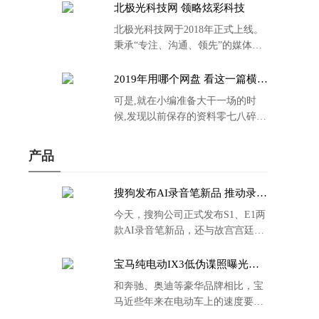
北极光科技网 领略炫彩科技
北极光科技网于2018年正式上线。
秉承“专注、沟通、领先”的媒体理
念。
2019年用哪个网盘 看这一篇横评
就够了
可是,就在小编准备大干一场的时
候,发现以前保存的资料零七八碎,
散乱不堪;如何把他们放到同一网盘
里规规矩矩地归纳备份起来,就成为
产品
了新年选择的重中之重。
搜狗发布AI录音笔新品 推动录音
笔行业智能化进程
今天，搜狗公司正式发布S1、E1两
款AI录音笔新品，还与故宫宫廷文
化合作推出了S1和C1 Pro两款产品
的故宫宫廷联名款。
宝马纯电动IX3低伪谍照曝光：
封闭式双肾格栅 续航超400KM
和奔驰、奥迪等豪华品牌相比，宝
马近些年来在电动车上的速度要慢
了不少。