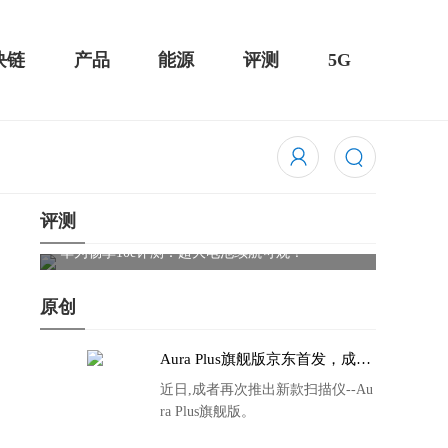
块链
产品
能源
评测
5G
评测
触控全面
华为畅享10e评测：超大电池续航可观！
骁龙85
吃鸡半
原创
Aura Plus旗舰版京东首发，成者
生态链再添扫描仪新成员
近日,成者再次推出新款扫描仪--Au
ra Plus旗舰版。