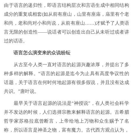
由于语言的递归性，即语言结构层次和言语生成中相同结构
成分的重复或相套(如从前有座山，山里有座庙，庙里有个老
和尚，老和尚对小和尚说，从前有座山……)才赋予了人类语
言无限的创造性——说话者可以创造出自己从未听过或者讲
过的话语。
语言怎么演变来的众说纷纭
从古至今人类一直对语言的起源兴趣浓厚，并提出了多
种多样的解释。“语言的起源是迄今为止具有高度争议性的
话题，关于语言在何时何地起源有很多假说，并且没有达成
共识。”唐叶说。
最早关于语言起源的说法是“神授说”，在人类社会科学
并不发达的时候，人们选择宗教来解释语言的起源。古希腊
哲学家苏格拉底曾断言，上帝给地上万物和众生赐予了名
称，所以语言是神圣之物，富有魔力。古代西方观点认为，