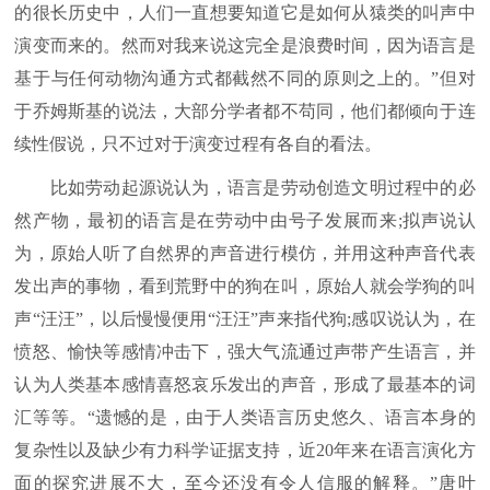
的很长历史中，人们一直想要知道它是如何从猿类的叫声中
演变而来的。然而对我来说这完全是浪费时间，因为语言是
基于与任何动物沟通方式都截然不同的原则之上的。”但对
于乔姆斯基的说法，大部分学者都不苟同，他们都倾向于连
续性假说，只不过对于演变过程有各自的看法。
比如劳动起源说认为，语言是劳动创造文明过程中的必
然产物，最初的语言是在劳动中由号子发展而来;拟声说认
为，原始人听了自然界的声音进行模仿，并用这种声音代表
发出声的事物，看到荒野中的狗在叫，原始人就会学狗的叫
声“汪汪”，以后慢慢便用“汪汪”声来指代狗;感叹说认为，在
愤怒、愉快等感情冲击下，强大气流通过声带产生语言，并
认为人类基本感情喜怒哀乐发出的声音，形成了最基本的词
汇等等。“遗憾的是，由于人类语言历史悠久、语言本身的
复杂性以及缺少有力科学证据支持，近20年来在语言演化方
面的探究进展不大，至今还没有令人信服的解释。”唐叶