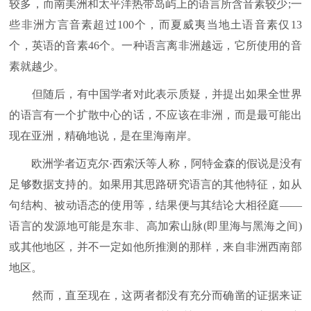
较多，而南美洲和太平洋热带岛屿上的语言所含音素较少;一
些非洲方言音素超过100个，而夏威夷当地土语音素仅13
个，英语的音素46个。一种语言离非洲越远，它所使用的音
素就越少。
但随后，有中国学者对此表示质疑，并提出如果全世界
的语言有一个扩散中心的话，不应该在非洲，而是最可能出
现在亚洲，精确地说，是在里海南岸。
欧洲学者迈克尔·西索沃等人称，阿特金森的假说是没有
足够数据支持的。如果用其思路研究语言的其他特征，如从
句结构、被动语态的使用等，结果便与其结论大相径庭——
语言的发源地可能是东非、高加索山脉(即里海与黑海之间)
或其他地区，并不一定如他所推测的那样，来自非洲西南部
地区。
然而，直至现在，这两者都没有充分而确凿的证据来证